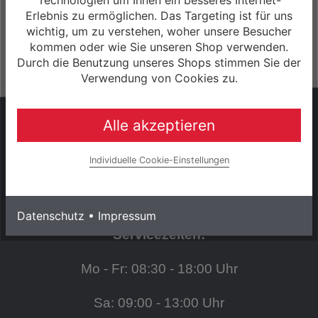
Laufzeit bis zu 60 Monaten
Erlebnis zu ermöglichen. Das Targeting ist für uns
wichtig, um zu verstehen, woher unsere Besucher
Mehr Informationen
kommen oder wie Sie unseren Shop verwenden.
Durch die Benutzung unseres Shops stimmen Sie der
Verwendung von Cookies zu.
HABEN SIE FRAGEN?
Alle akzeptieren
Wir sind gerne persönlich für Sie da!
Individuelle Cookie-Einstellungen
+49 (0) 3943 - 694 253
Datenschutz
•
Impressum
Servicezeiten:
Mo - Fr: 08:30 - 18:00 Uhr
Sa: 09:00 - 13:00 Uhr