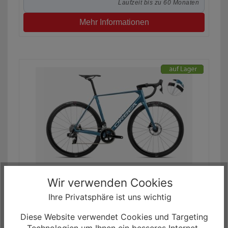
Laufzeit bis zu 60 Monaten
Mehr Informationen
Orbea Orca M31eTeam Rennrad
Wir verwenden Cookies
4.399,00 €
ab 3.099,00 € *
Ihre Privatsphäre ist uns wichtig
0% Finanzierung möglich
Diese Website verwendet Cookies und Targeting
ab 51,65 € / Monat
Technologien um Ihnen ein besseres Internet-