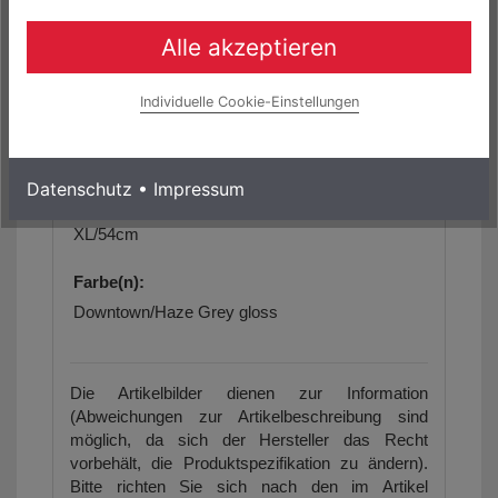
ca. 150 kg
Alle akzeptieren
Geometriedaten:
siehe Artikelbilder/Artikelbeschreibung
Individuelle Cookie-Einstellungen
Größe(n):
(1) 27.5" Herren Diamant S/44cm, M/47cm,
Datenschutz
•
Impressum
L/51cm, XL/54cm
(2) 27.5" Wave S/44cm, M/47cm, L/51cm,
XL/54cm
Farbe(n):
Downtown/Haze Grey gloss
Die Artikelbilder dienen zur Information
(Abweichungen zur Artikelbeschreibung sind
möglich, da sich der Hersteller das Recht
vorbehält, die Produktspezifikation zu ändern).
Bitte richten Sie sich nach den im Artikel