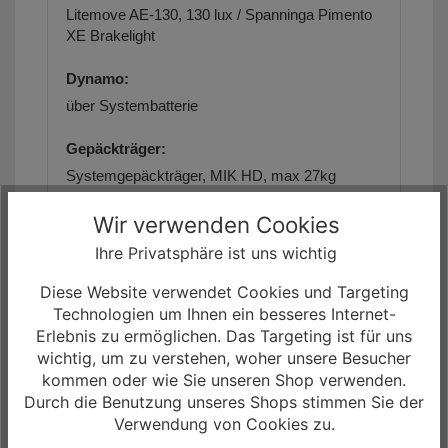
Litemove AE-130, 130 lux / Spanninga Pimento
XE Brakelight
Dynamo:
über Systembatterie
Gepäckträger:
Systemgepäckträger, MIK HD, max 27kg
Schutzbleche:
Wir verwenden Cookies
Curana Apollo 65, Aluminium
Ihre Privatsphäre ist uns wichtig
Ständer:
Diese Website verwendet Cookies und Targeting
Technologien um Ihnen ein besseres Internet-
Ursus Power 94, einstellbar
Erlebnis zu ermöglichen. Das Targeting ist für uns
wichtig, um zu verstehen, woher unsere Besucher
Gewicht:
kommen oder wie Sie unseren Shop verwenden.
keine Angaben
Durch die Benutzung unseres Shops stimmen Sie der
Verwendung von Cookies zu.
max. zulässiges Gesamtgewicht: