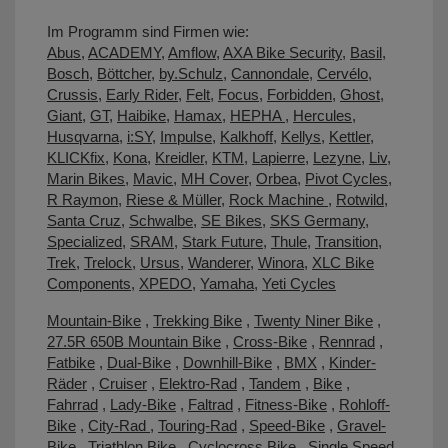
Im Programm sind Firmen wie:
Abus
,
ACADEMY
,
Amflow
,
AXA Bike Security
,
Basil
,
Bosch
,
Böttcher
,
by.Schulz
,
Cannondale
,
Cervélo
,
Crussis
,
Early Rider
,
Felt
,
Focus
,
Forbidden
,
Ghost
,
Giant
,
GT
,
Haibike
,
Hamax
,
HEPHA
,
Hercules
,
Husqvarna
,
i:SY
,
Impulse
,
Kalkhoff
,
Kellys
,
Kettler
,
KLICKfix
,
Kona
,
Kreidler
,
KTM
,
Lapierre
,
Lezyne
,
Liv
,
Marin Bikes
,
Mavic
,
MH Cover
,
Orbea
,
Pivot Cycles
,
R Raymon
,
Riese & Müller
,
Rock Machine
,
Rotwild
,
Santa Cruz
,
Schwalbe
,
SE Bikes
,
SKS Germany
,
Specialized
,
SRAM
,
Stark Future
,
Thule
,
Transition
,
Trek
,
Trelock
,
Ursus
,
Wanderer
,
Winora
,
XLC Bike
Components
,
XPEDO
,
Yamaha
,
Yeti Cycles
Mountain-Bike
,
Trekking Bike
,
Twenty Niner Bike
,
27.5R 650B Mountain Bike
,
Cross-Bike
,
Rennrad
,
Fatbike
,
Dual-Bike
,
Downhill-Bike
,
BMX
,
Kinder-
Räder
,
Cruiser
,
Elektro-Rad
,
Tandem
,
Bike
,
Fahrrad
,
Lady-Bike
,
Faltrad
,
Fitness-Bike
,
Rohloff-
Bike
,
City-Rad
,
Touring-Rad
,
Speed-Bike
,
Gravel-
Bike
,
Triathlon Bike
,
Cyclocross Bike
,
Single Speed