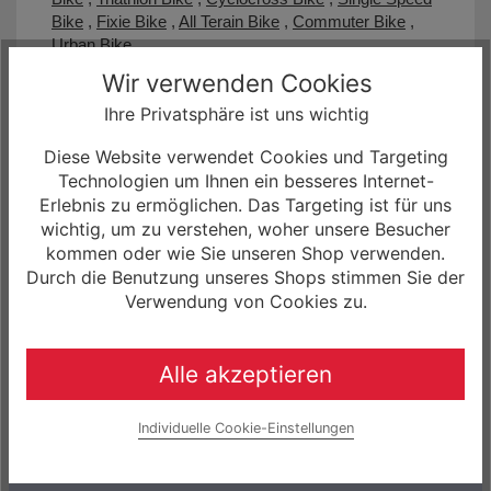
Bike
,
Fixie Bike
,
All Terain Bike
,
Commuter Bike
,
Urban Bike
Wir verwenden Cookies
Wir beteiligen uns am Förderprogramm der
Stadtwerke Wernigerode
www.stadtwerke-
Ihre Privatsphäre ist uns wichtig
wernigerode.de
.
Wenn auch Sie sich für den Kauf eines Elektrorades
Diese Website verwendet Cookies und Targeting
entschieden haben, unterstützen wir Ihren Einsatz für
Technologien um Ihnen ein besseres Internet-
die Umwelt. Sie erhalten einen Zuschuss, wenn Sie in
Erlebnis zu ermöglichen. Das Targeting ist für uns
unserem Stromnetzgebiet wohnen und Ihr E-Bike mit
wichtig, um zu verstehen, woher unsere Besucher
Naturstrom von den Stadtwerken Wernigerode
kommen oder wie Sie unseren Shop verwenden.
"betanken". Die Förderung beträgt einmalig 200 EUR.
Durch die Benutzung unseres Shops stimmen Sie der
Verwendung von Cookies zu.
Zusätzlich bieten wir das Bikeleasing an über
Jobrad
,
Bikeleasing
,
Lease-A-Bike
und
Businessbike
sowie
eine 0,0% Finanzierung bis zu einer Laufzeit von 12
Alle akzeptieren
Monaten.
Individuelle Cookie-Einstellungen