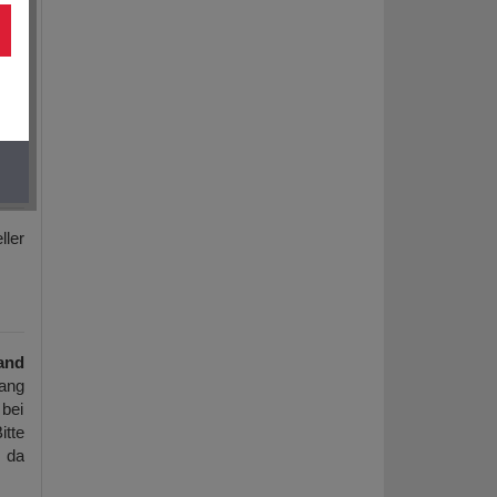
ller
and
ang
 bei
itte
, da