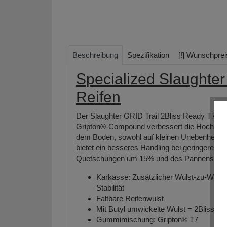
Beschreibung
Spezifikation
[!] Wunschprei
Specialized Slaughter
Reifen
Der Slaughter GRID Trail 2Bliss Ready T7 Rei
Gripton®-Compound verbessert die Hochfrequ
dem Boden, sowohl auf kleinen Unebenheiten a
bietet ein besseres Handling bei geringerem 
Quetschungen um 15% und des Pannenschu
Karkasse: Zusätzlicher Wulst-zu-Wulst-
Stabilität
Faltbare Reifenwulst
Mit Butyl umwickelte Wulst = 2Bliss R
Gummimischung: Gripton® T7