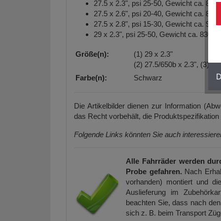
27.5 x 2.3", psi 25-50, Gewicht ca. 800 
27.5 x 2.6", psi 20-40, Gewicht ca. 830 
27.5 x 2.8", psi 15-30, Gewicht ca. 900 
29 x 2.3", psi 25-50, Gewicht ca. 830 g
Größe(n):
(1) 29 x 2.3"
(2) 27.5/650b x 2.3", (3) 27
D
Farbe(n):
Schwarz
Die Artikelbilder dienen zur Information (Ab
das Recht vorbehält, die Produktspezifikation
Folgende Links könnten Sie auch interessier
Alle Fahrräder werden dur
Probe gefahren.
Nach Erhal
vorhanden) montiert und die
Auslieferung im Zubehörkar
beachten Sie, dass nach den 
sich z. B. beim Transport Zü