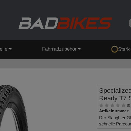
eile
Fahrradzubehör
Stark
Specialized
Ready T7 S
(0
Artikelnummer:
Der Slaughter GR
schnelle Parcour