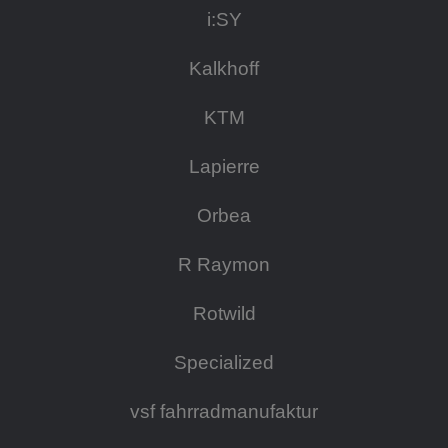
i:SY
Kalkhoff
KTM
Lapierre
Orbea
R Raymon
Rotwild
Specialized
vsf fahrradmanufaktur