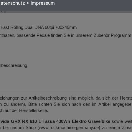
atenschutz
•
Impressum
uperFlow FeC
7.2
 Fast Rolling Dual DNA 60tpi 700x40mm
nthalten,
passende Pedale finden Sie in unserem Zubehör Programm
kelbeschreibung
weichungen zur Artikelbeschreibung sind möglich, da sich der Herste
on zu ändern). Bitte richten Sie sich nach den im Artikel angegeb
h auf der Herstellerseite.
vida GRX RX 610 1 Fazua 430Wh Elektro Gravelbike
sowie weit
Sie bei uns im Shop (www.rockmachine-germany.de) zu einem Zinss