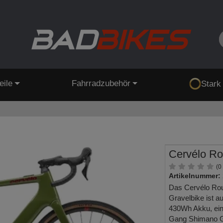
eile
Fahrradzubehör
Stark
Cervélo R
(0
Artikelnummer:
Das Cervélo Ro
Gravelbike ist 
430Wh Akku, eine
Gang Shimano G