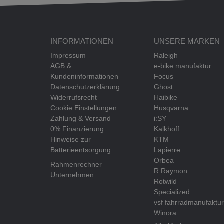
INFORMATIONEN
UNSERE MARKEN
Impressum
Raleigh
AGB &
e-bike manufaktur
Kundeninformationen
Focus
Datenschutzerklärung
Ghost
Widerrufsrecht
Haibike
Cookie Einstellungen
Husqvarna
Zahlung & Versand
i:SY
0% Finanzierung
Kalkhoff
Hinweise zur
KTM
Batterieentsorgung
Lapierre
Orbea
Rahmenrechner
R Raymon
Unternehmen
Rotwild
Specialized
vsf fahrradmanufaktur
Winora