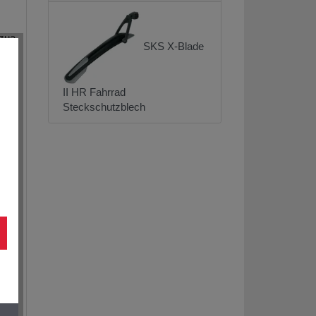
zua
SKS X-Blade
wie
II HR Fahrrad
Steckschutzblech