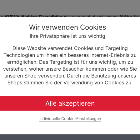
a 430Wh Elektro Gravelbike
ist ausgestattet mit einem 60Nm Fa
arbon Starrgabel, einer 12-Gang Shimano GRX Kettenschaltung so
Wir verwenden Cookies
Ihre Privatsphäre ist uns wichtig
pered Rouvida Fork
Diese Website verwendet Cookies und Targeting
torque, 450 W max power, 250 W continuous power
Technologien um Ihnen ein besseres Internet-Erlebnis zu
ermöglichen. Das Targeting ist für uns wichtig, um zu
 Control
verstehen, woher unsere Besucher kommen oder wie Sie
unseren Shop verwenden. Durch die Benutzung unseres
 12-Speed
Shops stimmen Sie der Verwendung von Cookies zu.
 Fazua Ride60
 12 speed
Alle akzeptieren
eed
Individuelle Cookie-Einstellungen
 XPLR Alloy, 31.8mm clamp, 5 degree flare, 11 degree outsweep
 Cable Management