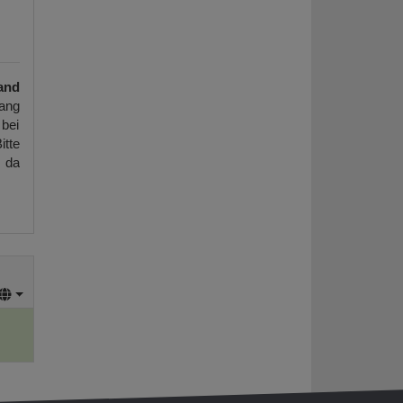
and
ang
 bei
itte
, da