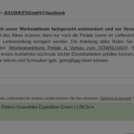
en:
BADBIKESGmbH@facebook
ch unser Werkstattteam fachgerecht endmontiert und vor Vers
t des Bikes müssen dann nur noch die Pedale (wenn im Lieferumf
 Lenkerstellung korrigiert werden. Die Anleitung dafür finden Sie
ton (
Montageanleitung Pedale & Vorbau zum DOWNLOAD!
). B
ersten Ausfahrten nochmals leichte Einstellarbeiten anfallen können
ge setzen und Schrauben ggfs. geringfügig lösen können.
nds, Lieferzeiten für andere Länder können Sie hier einsehen:
Zahlung & Versand
.
Elektro Gravelbike
Expedition Green | L/56.5cm