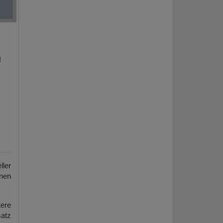
!
ller
enen
ere
atz