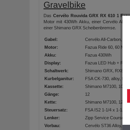
Gravelbike
Das
Cervélo Rouvida GRX RX 610 1 Fazu
Motor mit 430Wh Akku, einer Cervélo All C
einer Shimano GRX Scheibenbremse.
Gabel:
Cervélo All-Carbon, Ta
Motor:
Fazua Ride 60, 60 Nm 
Akku:
Fazua 430Wh
Display:
Fazua LED Hub + Road
Schaltwerk:
Shimano GRX, RX822,
Kurbelganitur:
FSA CK-730, alloy, for
Kassette:
Shimano M7100, 10-45,
Gänge:
12
Kette:
Shimano M7100, 12 sp
Steuersatz:
FSA IS2 1-1/4 x 1-1/2
Lenker:
Zipp Service Course 70
Vorbau:
Cervélo ST36 Alloy, w