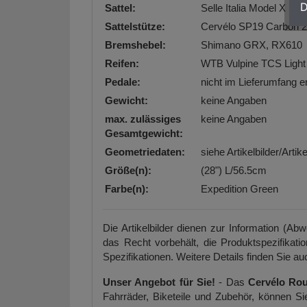
D
Sattel:
Selle Italia Model X S
Sattelstütze:
Cervélo SP19 Carbon 2
Bremshebel:
Shimano GRX, RX610
Reifen:
WTB Vulpine TCS Light
Pedale:
nicht im Lieferumfang e
Gewicht:
keine Angaben
max. zulässiges
keine Angaben
Gesamtgewicht:
Geometriedaten:
siehe Artikelbilder/Arti
Größe(n):
(28") L/56.5cm
Farbe(n):
Expedition Green
Die Artikelbilder dienen zur Information (Ab
das Recht vorbehält, die Produktspezifikati
Spezifikationen. Weitere Details finden Sie auc
Unser Angebot für Sie!
- Das
Cervélo Rou
Fahrräder, Biketeile und Zubehör, können 