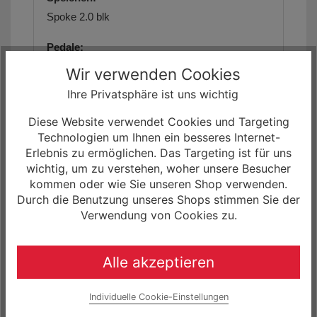
Spoke 2.0 blk
Pedale:
Plattform
Wir verwenden Cookies
Ihre Privatsphäre ist uns wichtig
Beleuchtung vorne:
Fuxon FS-50 EB, 50 lux
Diese Website verwendet Cookies und Targeting
Technologien um Ihnen ein besseres Internet-
Beleuchtung hinten:
Erlebnis zu ermöglichen. Das Targeting ist für uns
Fuxon R-Glow EB
wichtig, um zu verstehen, woher unsere Besucher
kommen oder wie Sie unseren Shop verwenden.
Gepäckträger:
Durch die Benutzung unseres Shops stimmen Sie der
Verwendung von Cookies zu.
MonkeyLoad Carrier
Ständer:
Alle akzeptieren
Ursus Wave
Schutzbleche:
Individuelle Cookie-Einstellungen
SKS PET A65R