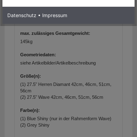
Gewicht:
Datenschutz
•
Impressum
ca. 27,0kg ( bei Gr. 51cm )
max. zulässiges Gesamtgewicht:
145kg
Geometriedaten:
siehe Artikelbilder/Artikelbeschreibung
Größe(n):
(1) 27.5" Herren Diamant 42cm, 46cm, 51cm,
56cm
(2) 27.5" Wave 42cm, 46cm, 51cm, 56cm
Farbe(n):
(1) Blue Shiny (nur in der Rahmenform Wave)
(2) Grey Shiny