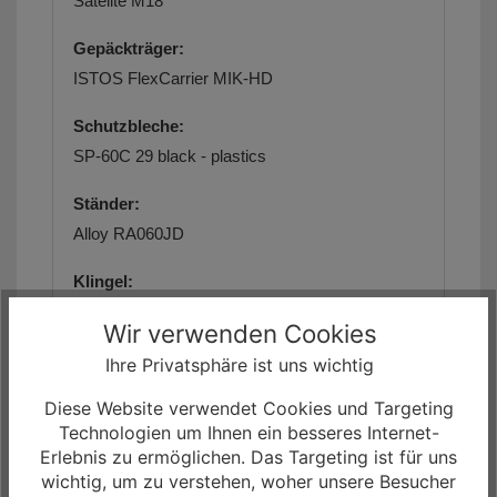
Satelite M18
Gepäckträger:
ISTOS FlexCarrier MIK-HD
Schutzbleche:
SP-60C 29 black - plastics
Ständer:
Alloy RA060JD
Klingel:
Annuo, 11A-05 Bell black
Wir verwenden Cookies
Gewicht:
Ihre Privatsphäre ist uns wichtig
keine Angaben
Diese Website verwendet Cookies und Targeting
Technologien um Ihnen ein besseres Internet-
max. zulässiges Gesamtgewicht:
Erlebnis zu ermöglichen. Das Targeting ist für uns
ca. 140 kg
wichtig, um zu verstehen, woher unsere Besucher