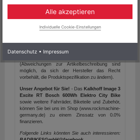
(1) Diamondblack glossy
Alle akzeptieren
(2) Sustained Grey matt (nur in der
Rahmenform Wave)
Individuelle Cookie-Einstellungen
(3) Sagegreen matt (nur in der Rahmenform
Wave)
Datenschutz
•
Impressum
Die Artikelbilder dienen zur Information
(Abweichungen zur Artikelbeschreibung sind
möglich, da sich der Hersteller das Recht
vorbehält, die Produktspezifikation zu ändern).
Unser Angebot für Sie!
- Das
Kalkhoff Image 3
Excite RT Bosch 600Wh Elektro City Bike
sowie weitere Fahrräder, Biketeile und Zubehör,
können Sie bei uns im Shop (www.rockmachine-
germany.de) zu einem Zinssatz von 0.0%
finanzieren.
Folgende Links könnten Sie auch interessieren:
BADBIKESGmbH@facebook