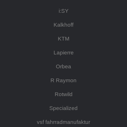
i:SY
Kalkhoff
KTM
Lapierre
Orbea
R Raymon
Rotwild
Specialized
vsf fahrradmanufaktur