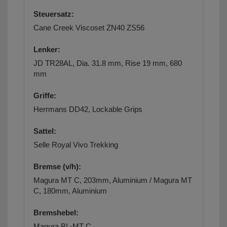
Steuersatz:
Cane Creek Viscoset ZN40 ZS56
Lenker:
JD TR28AL, Dia. 31.8 mm, Rise 19 mm, 680
mm
Griffe:
Herrmans DD42, Lockable Grips
Sattel:
Selle Royal Vivo Trekking
Bremse (v/h):
Magura MT C, 203mm, Aluminium / Magura MT
C, 180mm, Aluminium
Bremshebel:
Magura BL-MT C