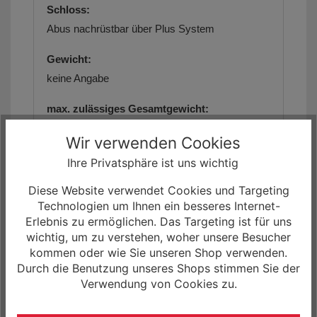
Schloss:
Abus nachrüstbar über Plus System
Gewicht:
keine Angabe
max. zulässiges Gesamtgewicht:
130 kg
Wir verwenden Cookies
Geometriedaten:
Ihre Privatsphäre ist uns wichtig
siehe Artikelbilder/Artikelbeschreibung
Diese Website verwendet Cookies und Targeting
Technologien um Ihnen ein besseres Internet-
Größe(n):
Erlebnis zu ermöglichen. Das Targeting ist für uns
27.5" Wave S/43cm, M/49cm, L/55cm
wichtig, um zu verstehen, woher unsere Besucher
kommen oder wie Sie unseren Shop verwenden.
Farbe(n):
Durch die Benutzung unseres Shops stimmen Sie der
Grey
Verwendung von Cookies zu.