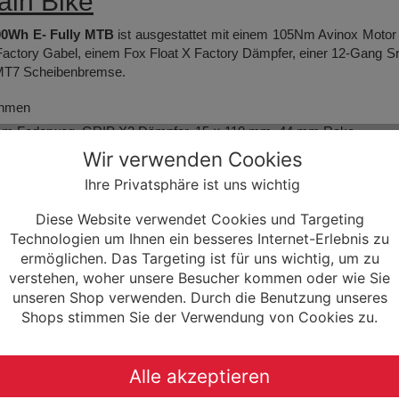
ain Bike
00Wh E- Fully MTB
ist ausgestattet mit einem 105Nm Avinox Motor
Factory Gabel, einem Fox Float X Factory Dämpfer, einer 12-Gang 
 MT7 Scheibenbremse.
ahmen
mm Federweg, GRIP X2 Dämpfer, 15 × 110 mm, 44 mm Rake
Wir verwenden Cookies
Custom Tune, EVOL-Luftgehäuse, 2-Positionen-Hebel mit LSC
m
Ihre Privatsphäre ist uns wichtig
Diese Website verwendet Cookies und Targeting
Technologien um Ihnen ein besseres Internet-Erlebnis zu
ermöglichen. Das Targeting ist für uns wichtig, um zu
verstehen, woher unsere Besucher kommen oder wie Sie
uchscreen im Oberrohr integriert
unseren Shop verwenden. Durch die Benutzung unseres
Shops stimmen Sie der Verwendung von Cookies zu.
mission 12-speed
ller
Alle akzeptieren
sion E-MTB Kettenblatt 104BCD 34T