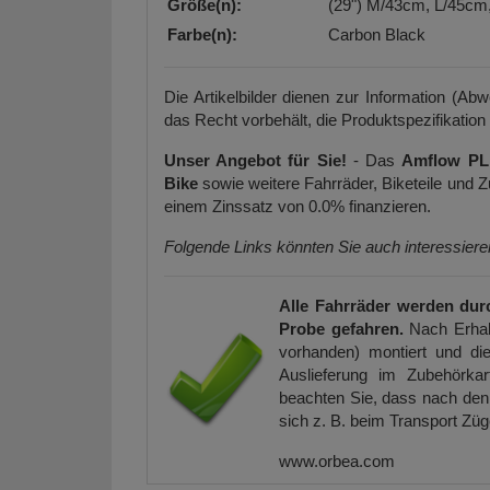
Größe(n):
(29") M/43cm, L/45c
Farbe(n):
Carbon Black
Die Artikelbilder dienen zur Information (Ab
das Recht vorbehält, die Produktspezifikation
Unser Angebot für Sie!
- Das
Amflow PL
Bike
sowie weitere Fahrräder, Biketeile und
einem Zinssatz von 0.0% finanzieren.
Folgende Links könnten Sie auch interessier
Alle Fahrräder werden dur
Probe gefahren.
Nach Erhal
vorhanden) montiert und die
Auslieferung im Zubehörkar
beachten Sie, dass nach den 
sich z. B. beim Transport Zü
www.orbea.com