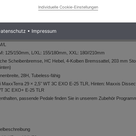
 (M/L: 155 mm; XL/XXL: 160 mm)
Individuelle Cookie-Einstellungen
0T
ission Flattop
n 25 mm Höhe, 800 mm Breite
atenschutz
•
Impressum
m
M/L
, M: 125/150mm, L/XL: 155/180mm, XXL: 180//210mm
che Scheibenbremse, HC Hebel, 4-Kolben Bremssattel, 203 mm St
inten)
nenbreite, 28H, Tubeless-fähig
i MaxxTerra 29 × 2,5" WT 3C EXO E-25 TLR, Hinten: Maxxis Dissec
 WT 3C EXO+ E-25 TLR
enthalten,
passende Pedale finden Sie in unserem Zubehör Program
ikelbeschreibung