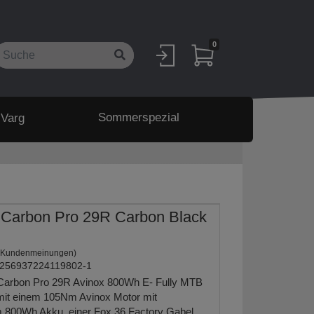
0
Sommerspezial
 Varg
 Carbon Pro 29R Carbon Black
 Kundenmeinungen)
256937224119802-1
Carbon Pro 29R Avinox 800Wh E- Fully MTB
 mit einem 105Nm Avinox Motor mit
m 800Wh Akku, einer Fox 36 Factory Gabel,