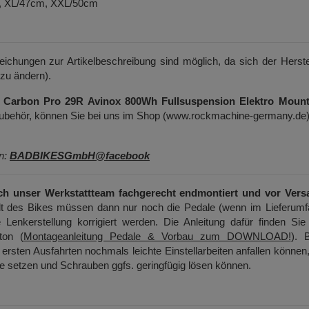
m, XL/47cm, XXL/50cm
weichungen zur Artikelbeschreibung sind möglich, da sich der Herste
 zu ändern).
 Carbon Pro 29R
Avinox 800Wh Fullsuspension Elektro Mount
 Zubehör, können Sie bei uns im Shop (www.rockmachine-germany.de
en:
BADBIKESGmbH@facebook
ch unser Werkstattteam fachgerecht endmontiert und vor Vers
t des Bikes müssen dann nur noch die Pedale (wenn im Lieferumf
 Lenkerstellung korrigiert werden. Die Anleitung dafür finden Sie
ton (
Montageanleitung Pedale & Vorbau zum DOWNLOAD!
). B
ersten Ausfahrten nochmals leichte Einstellarbeiten anfallen können
ge setzen und Schrauben ggfs. geringfügig lösen können.