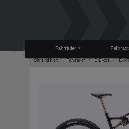
Fahrräder
Fahrradt
Sie sind hier:
Fahrräder
E-Bikes
E-MT