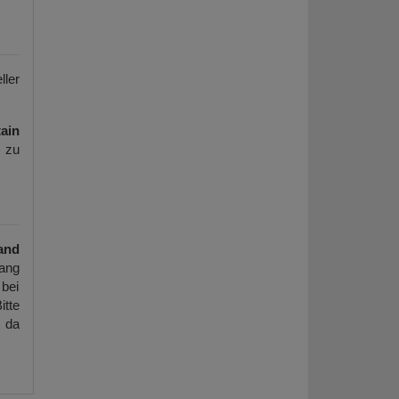
ller
ain
) zu
and
ang
 bei
itte
, da