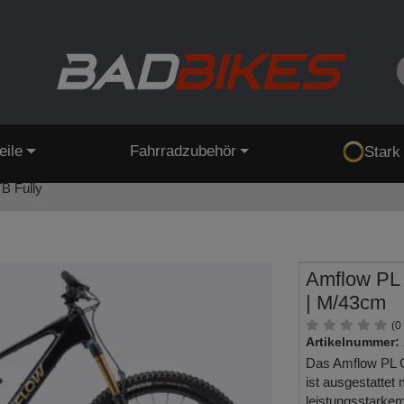
eile
Fahrradzubehör
Stark
B Fully
Amflow PL
| M/43cm
(0
Artikelnummer:
Das Amflow PL 
ist ausgestattet
leistungsstarke