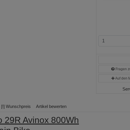
Fragen zu
Auf den M
Ser
[!] Wunschpreis
Artikel bewerten
o 29R Avinox 800Wh