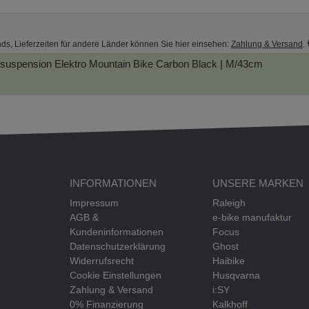
nds, Lieferzeiten für andere Länder können Sie hier einsehen:
Zahlung & Versand
.
suspension Elektro Mountain Bike
Carbon Black | M/43cm
INFORMATIONEN
UNSERE MARKEN
Impressum
Raleigh
AGB &
e-bike manufaktur
Kundeninformationen
Focus
Datenschutzerklärung
Ghost
Widerrufsrecht
Haibike
Cookie Einstellungen
Husqvarna
Zahlung & Versand
i:SY
0% Finanzierung
Kalkhoff