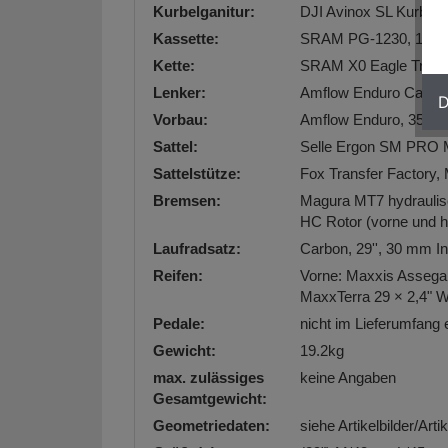
Kurbelganitur:
DJI Avinox SL Kurbel
Kassette:
SRAM PG-1230, 11-5
Kette:
SRAM X0 Eagle Transm
Lenker:
Amflow Enduro Carbo
D
Vorbau:
Amflow Enduro, 35m
Sattel:
Selle Ergon SM PRO 
Sattelstütze:
Fox Transfer Factory
Bremsen:
Magura MT7 hydraulis
HC Rotor (vorne und h
Laufradsatz:
Carbon, 29'', 30 mm In
Reifen:
Vorne: Maxxis Assega
MaxxTerra 29 × 2,4"
Pedale:
nicht im Lieferumfang 
Gewicht:
19.2kg
max. zulässiges
keine Angaben
Gesamtgewicht:
Geometriedaten:
siehe Artikelbilder/Art