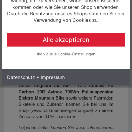
wichtig, um zu verstehen, woher unsere Besucher
kommen oder wie Sie unseren Shop verwenden.
(29") M/41,5cm, L/42,7cm, XL/44,7cm,
Durch die Benutzung unseres Shops stimmen Sie der
XXL/46,6cm
Verwendung von Cookies zu.
Farbe(n):
Phantom Schwarz
Alle akzeptieren
Individuelle Cookie-Einstellungen
Die Artikelbilder dienen zur Information
(Abweichungen zur Artikelbeschreibung sind
möglich, da sich der Hersteller das Recht
vorbehält, die Produktspezifikation zu ändern).
Datenschutz
•
Impressum
Unser Angebot für Sie!
- Das
Amflow PX
Carbon 29R
Avinox 700Wh Fullsuspension
Elektro Mountain Bike
sowie weitere Fahrräder,
Biketeile und Zubehör, können Sie bei uns im
Shop (www.rockmachine-germany.de) zu einem
Zinssatz von 0.0% finanzieren.
Folgende Links könnten Sie auch interessieren: