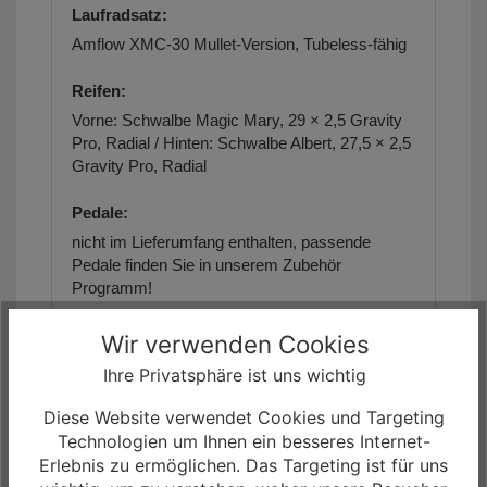
Laufradsatz:
Amflow XMC-30 Mullet-Version,
Tubeless-fähig
Reifen:
Vorne: Schwalbe Magic Mary, 29 × 2,5 Gravity
Pro, Radial /
Hinten: Schwalbe Albert, 27,5 × 2,5
Gravity Pro, Radial
Pedale:
nicht im Lieferumfang enthalten,
passende
Pedale finden Sie in unserem Zubehör
Programm!
max. zulässiges Gesamtgewicht:
Wir verwenden Cookies
keine Angaben
Ihre Privatsphäre ist uns wichtig
Geometriedaten:
Diese Website verwendet Cookies und Targeting
Technologien um Ihnen ein besseres Internet-
siehe Artikelbilder/Artikelbeschreibung
Erlebnis zu ermöglichen. Das Targeting ist für uns
Größe(n):