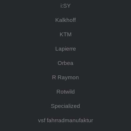
i:SY
Kalkhoff
KTM
Lapierre
Orbea
R Raymon
Rotwild
Specialized
vsf fahrradmanufaktur