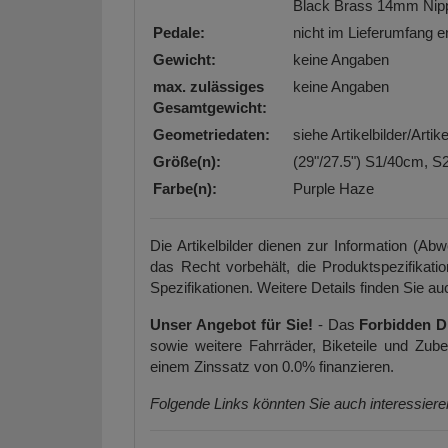
Black Brass 14mm Nip
Pedale:
nicht im Lieferumfang e
Gewicht:
keine Angaben
max. zulässiges
keine Angaben
Gesamtgewicht:
Geometriedaten:
siehe Artikelbilder/Arti
Größe(n):
(29"/27.5") S1/40cm, 
Farbe(n):
Purple Haze
Die Artikelbilder dienen zur Information (Ab
das Recht vorbehält, die Produktspezifikati
Spezifikationen. Weitere Details finden Sie auc
Unser Angebot für Sie!
- Das
Forbidden D
sowie weitere Fahrräder, Biketeile und Zu
einem Zinssatz von 0.0% finanzieren.
Folgende Links könnten Sie auch interessier