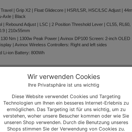
ravel | Grip X2 | Float Glidecore | HSR/LSR, HSC/LSC Adjust | 4
-Axle | Black
l | Rebound Adjust | LSC | 2 Position Threshold Lever | CL55, RL60,
0.9 | 210x55mm
: 130 Nm | 1300w Peak Power | Avinox DP100 Screen: 2-inch OLED
splay | Avinox Wireless Controllers: Right and left sides
d Li-ion Battery: 800Wh
speed Hangerless Interface | Overload Clutch | Replaceable Skid
Wir verwenden Cookies
MMX Clamp | AXS Controller | Rocking Actuation
Ihre Privatsphäre ist uns wichtig
 150mm | SRAM 34T Chainring | 55mm Chainline | Black
Diese Website verwendet Cookies und Targeting
10-52T 12speed
Technologien um Ihnen ein besseres Internet-Erlebnis zu
ermöglichen. Das Targeting ist für uns wichtig, um zu
35mm Bar Clamp | Black | Forged 6061 Aluminum
verstehen, woher unsere Besucher kommen oder wie Sie
unseren Shop verwenden. Durch die Benutzung unseres
th | S1-S2:20mm / S3-S4:35mm Rise | 8° Backsweep 5° Upward |
Shops stimmen Sie der Verwendung von Cookies zu.
Aluminum / Black