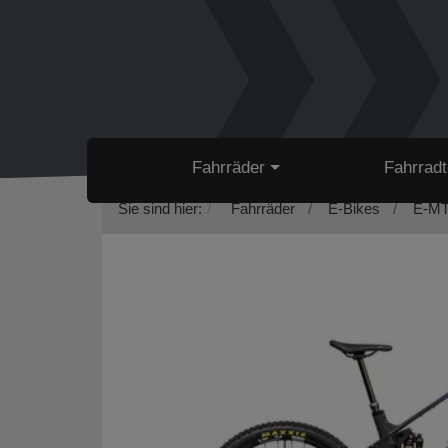
Fahrräder
Fahrradt
Sie sind hier:
Fahrräder
E-Bikes
E-MT