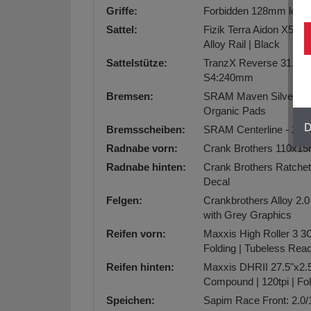
Griffe:
Forbidden 128mm length
Sattel:
Fizik Terra Aidon X5 1
Alloy Rail | Black
Sattelstütze:
TranzX Reverse 31.6mm
S4:240mm
Bremsen:
SRAM Maven Silver 4-Pi
Organic Pads
D
Bremsscheiben:
SRAM Centerline - 200
Radnabe vorn:
Crank Brothers 110x15m
Radnabe hinten:
Crank Brothers Ratchet 
Decal
Felgen:
Crankbrothers Alloy 2.
with Grey Graphics
Reifen vorn:
Maxxis High Roller 3 3
Folding | Tubeless Re
Reifen hinten:
Maxxis DHRII 27.5"x2.
Compound | 120tpi | Fo
Speichen:
Sapim Race Front: 2.0/