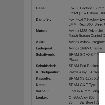
Gabel:
Fox 36 Factory 160mm T
Offset | 15x110mm Thru
Dämpfer:
Fox Float X Factory Evo
LMM, Rezi B60, Bleed 
Motor:
Avinox M2S Drive Unit
Touch Screen Control Di
Akku:
Avinox Avinox Integrate
Ladegerät:
Avinox 168W Charger
Schaltwerk:
SRAM GX AXS T-Type 12
Plates
Schalthebel:
SRAM Pod Rocker With 
Kurbelganitur:
Praxis Alloy E-Cranks
Kassette:
SRAM XS-1275 XD Fit 
Kette:
SRAM GX T-Type
Vorbau:
OneUp 40mm Length | 
Lenker:
OneUp Alloy 800mm Wid
35mm Bar Bore | 7075 