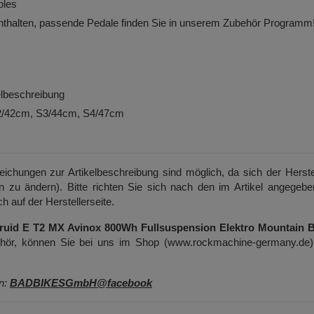
ples
nthalten,
passende Pedale finden Sie in unserem Zubehör Programm
kelbeschreibung
S2/42cm, S3/44cm, S4/47cm
weichungen zur Artikelbeschreibung sind möglich, da sich der Herste
on zu ändern). Bitte richten Sie sich nach den im Artikel angegeb
h auf der Herstellerseite.
ruid E T2 MX Avinox 800Wh Fullsuspension Elektro Mountain B
behör, können Sie bei uns im Shop (www.rockmachine-germany.de)
en:
BADBIKESGmbH@facebook