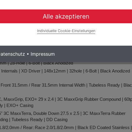
 | Single Sided Lock-On | Black
45mm Width | X5: Ride-Compliant Fiber Reinforced Nylon Shell And S-
Alle akzeptieren
 | Size Specific Travel S1:160mm / S2:180mm / S3:210mm /
Individuelle Cookie-Einstellungen
ston Stealth Body | SwingLink | Reach & Contact Adjustment |
atenschutz
•
Impressum
mm 6-Bolt | 2.0mm Thickness
m | 28-Hole | 6-Bolt | Black Anodized
Internals | XD Driver | 148x12mm | 32hole | 6-Bolt | Black Anodized
0 Front 31.5mm / Rear 31.5mm Internal Width | Tubeless Ready | Bla
C, MaxxGrip, EXO+ 29 x 2.4 | 3C MaxxGrip Rubber Compound | 60tpi
ady | EXO+ Casing
5" 3C MaxxTerra, Double Down 27.5 x 2.5 | 3C MaxxTerra Rubber
lding | Tubeless Ready | DD Casing
1.8/2.0mm / Rear: Race 2.0/1.8/2.0mm | Black ED Coated Stainless |