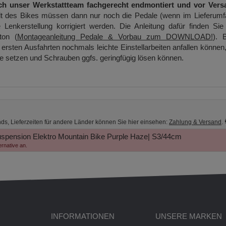
ch unser Werkstattteam fachgerecht endmontiert und vor Vers
t des Bikes müssen dann nur noch die Pedale (wenn im Lieferumf
 Lenkerstellung korrigiert werden. Die Anleitung dafür finden Sie
ton (
Montageanleitung Pedale & Vorbau zum DOWNLOAD!
). B
ersten Ausfahrten nochmals leichte Einstellarbeiten anfallen können
ge setzen und Schrauben ggfs. geringfügig lösen können.
nds, Lieferzeiten für andere Länder können Sie hier einsehen:
Zahlung & Versand
.
spension Elektro Mountain Bike
Purple Haze| S3/44cm
ernative an.
INFORMATIONEN
UNSERE MARKEN