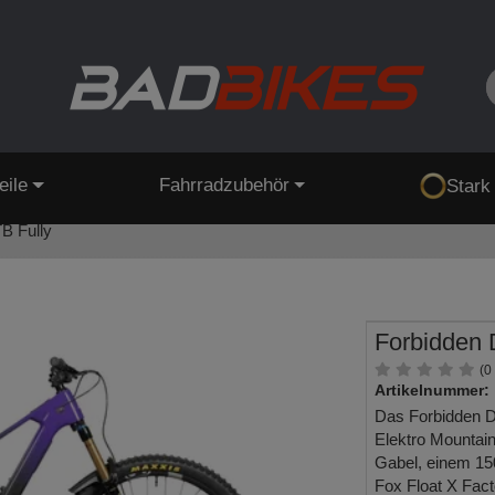
eile
Fahrradzubehör
Stark
B Fully
Forbidden 
(0
Artikelnummer:
Das Forbidden D
Elektro Mountain
Gabel, einem 1
Fox Float X Fa