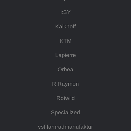
i:SY
Kalkhoff
KTM
Lapierre
Orbea
R Raymon
Rotwild
Specialized
vsf fahrradmanufaktur