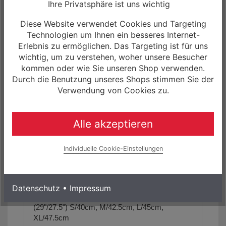
Ihre Privatsphäre ist uns wichtig
30mm Innenweite
Diese Website verwendet Cookies und Targeting
Pedale:
Technologien um Ihnen ein besseres Internet-
nicht im Lieferumfang enthalten,
passende
Erlebnis zu ermöglichen. Das Targeting ist für uns
Pedale finden Sie in unserem Zubehör
wichtig, um zu verstehen, woher unsere Besucher
Programm!
kommen oder wie Sie unseren Shop verwenden.
Durch die Benutzung unseres Shops stimmen Sie der
Gewicht:
Verwendung von Cookies zu.
19.7 kg (in Gr. M)
Alle akzeptieren
max. zulässiges Gesamtgewicht:
ca. 156 kg
Individuelle Cookie-Einstellungen
Geometriedaten:
siehe Artikelbilder/Artikelbeschreibung
Datenschutz
•
Impressum
Größe(n):
(29"/27.5") S/40cm, M/42.5cm, L/45cm,
XL/47.5cm