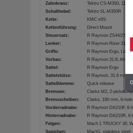
Zahnkranz:
Tektro CS-M350, 11-46
Schalthebel:
Tektro SL-M350R
Kette:
KMC e9S
Kettenführung:
Direct Mount
Steuersatz:
R Raymon ZS44/ZS56
Lenker:
R Raymon Riser 31.8 m
Griffe:
R Raymon Ergo, Lock-o
Vorbau:
R Raymon 31.8, Ahead,
Sattel:
R Raymon Ergo
Sattelstütze:
R Raymon, 31.6 mm, P
D
Sattelklemme:
Quick release
Bremsen:
Clarks M2, 2-piston, Hy
Bremsscheiben:
Clarks, 180 mm, 6-hole
Vorderradnabe:
R Raymon DA210F, 6-ho
Hinterradnabe:
R Raymon DA210R, 6-ho
Felgen:
Mach 1 TRUCKY 30, Wit
Speichen:
Mach1, stainless steel