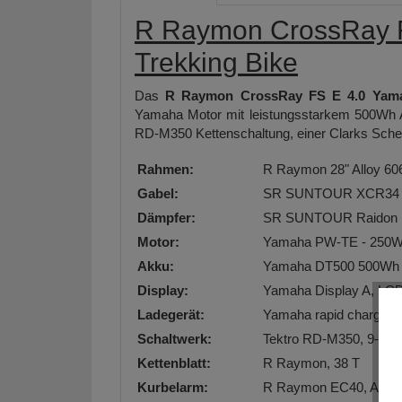
R Raymon CrossRay F
Trekking Bike
Das
R Raymon CrossRay FS E 4.0 Yamah
Yamaha Motor mit leistungsstarkem 500Wh A
RD-M350 Kettenschaltung, einer Clarks S
Rahmen:
R Raymon 28" Alloy 606
Gabel:
SR SUNTOUR XCR34 Boo
Dämpfer:
SR SUNTOUR Raidon R
Motor:
Yamaha PW-TE - 250W
Akku:
Yamaha DT500 500Wh 
Display:
Yamaha Display A, LCD
Ladegerät:
Yamaha rapid charger, 
Schaltwerk:
Tektro RD-M350, 9-S
Kettenblatt:
R Raymon, 38 T
Kurbelarm:
R Raymon EC40, Alumi