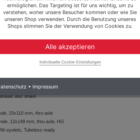
 T
ermöglichen. Das Targeting ist für uns wichtig, um zu
verstehen, woher unsere Besucher kommen oder wie Sie
unseren Shop verwenden. Durch die Benutzung unseres
Shops stimmen Sie der Verwendung von Cookies zu.
Alle akzeptieren
m, 700 mm, Sweep: 9 °, Rise: 12 mm
n grips
Individuelle Cookie-Einstellungen
 adjustable
atent
atenschutz
•
Impressum
draulic disc brake
le, 15x110 mm, thru axle
le, 12x148 mm, thru axle, HG
h eyelets, Tubeless ready