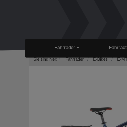
Fahrräder
Fahrradt
Sie sind hier:
Fahrräder
E-Bikes
E-MT