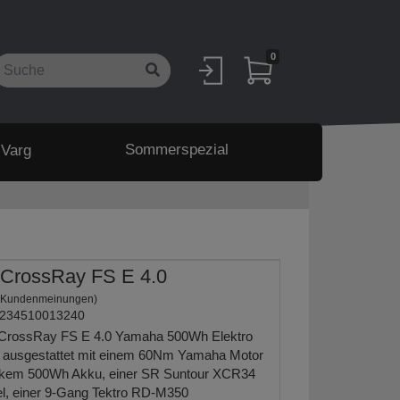
0
Sommerspezial
 Varg
CrossRay FS E 4.0
 Kundenmeinungen)
234510013240
rossRay FS E 4.0 Yamaha 500Wh Elektro
st ausgestattet mit einem 60Nm Yamaha Motor
arkem 500Wh Akku, einer SR Suntour XCR34
l, einer 9-Gang Tektro RD-M350