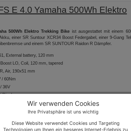
S E 4.0 Yamaha 500Wh Elektro
a 500Wh Elektro Trekking Bike
ist ausgestattet mit einem 6
kku, einer SR Suntour XCR34 Boost Federgabel, einer 9-Gang Tek
cheibenbremse und einem SR SUNTOUR Raidon R Dämpfer.
1, External battery, 120 mm
st LO, Coil, 120 mm, tapered
, Air, 190x51 mm
 / 60Nm
/ 36V
-Display
Wir verwenden Cookies
4 A
Ihre Privatsphäre ist uns wichtig
Diese Website verwendet Cookies und Targeting
num forged, JIS
Technologien um Ihnen ein besseres Internet-Erlebnis zu