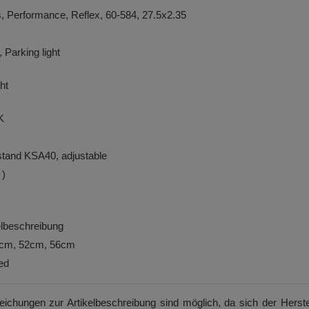
 Performance, Reflex, 60-584, 27.5x2.35
Parking light
ht
K
tand KSA40, adjustable
 )
kelbeschreibung
8cm, 52cm, 56cm
ed
weichungen zur Artikelbeschreibung sind möglich, da sich der Herste