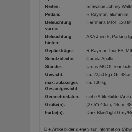
Reifen:
Schwalbe Johnny Watts,
Pedale:
R Raymon, aluminum
Beleuchtung
Herrmans MR4, 120 lm, 
vorne:
Beleuchtung
AXA Juno E, Parking lig
hinten:
Gepäckträger:
R Raymon Tour FS, MI
Schutzbleche:
Curana Apollo
Ständer:
Ursus MOOI, rear kicks
Gewicht:
ca. 22,50 kg ( Gr. 48cm
max. zulässiges
ca. 130 kg
Gesamtgewicht:
Geometriedaten:
siehe Artikelbilder/Arti
Größe(n):
(27.5") 40cm, 44cm, 4
Farbe(n):
Dark Blue/Light Grey/R
Die Artikelbilder dienen zur Information (Ab