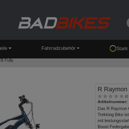
eile
Fahrradzubehör
Stark
B Fully
R Raymon 
(0
Artikelnummer:
Das R Raymon C
Trekking Bike i
mit leistungsst
Boost Federgabe