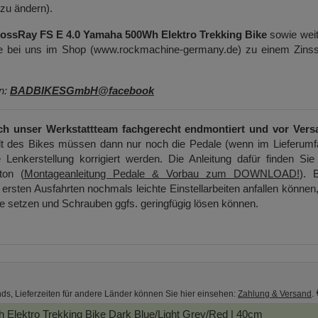
 zu ändern).
ssRay FS E 4.0 Yamaha 500Wh Elektro Trekking Bike
sowie wei
Sie bei uns im Shop (www.rockmachine-germany.de) zu einem Zinss
en:
BADBIKESGmbH@facebook
ch unser Werkstattteam fachgerecht endmontiert und vor Vers
t des Bikes müssen dann nur noch die Pedale (wenn im Lieferumf
 Lenkerstellung korrigiert werden. Die Anleitung dafür finden Sie
ton (
Montageanleitung Pedale & Vorbau zum DOWNLOAD!
). B
ersten Ausfahrten nochmals leichte Einstellarbeiten anfallen können
ge setzen und Schrauben ggfs. geringfügig lösen können.
nds, Lieferzeiten für andere Länder können Sie hier einsehen:
Zahlung & Versand
.
Elektro Trekking Bike
Dark Blue/Light Grey/Red | 40cm