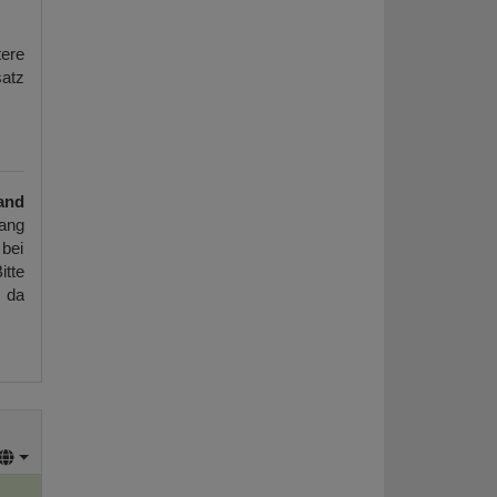
tere
atz
and
ang
 bei
itte
, da