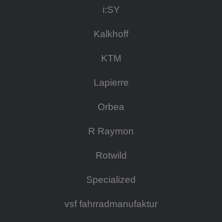
i:SY
Kalkhoff
KTM
Lapierre
Orbea
R Raymon
Rotwild
Specialized
vsf fahrradmanufaktur