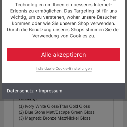
Programm!
Technologien um Ihnen ein besseres Internet-
Erlebnis zu ermöglichen. Das Targeting ist für uns
Gewicht:
wichtig, um zu verstehen, woher unsere Besucher
keine Angaben
kommen oder wie Sie unseren Shop verwenden.
Durch die Benutzung unseres Shops stimmen Sie der
max. zulässiges Gesamtgewicht:
Verwendung von Cookies zu.
keine Angaben
Geometriedaten:
Alle akzeptieren
siehe Artikelbilder/Artikelbeschreibung
Individuelle Cookie-Einstellungen
Größe(n):
28" Herren Diamant XS/40.5cm, S/43.8cm,
M/47.1cm, L/50.4cm, XL/53.7cm, XXL/57cm
Datenschutz
•
Impressum
Farbe(n):
(1) Ivory White Gloss/Titan Gold Gloss
(2) Blue Stone Matt/Escape Green Gloss
(3) Magnetic Bronze Matt/Nickel Gloss