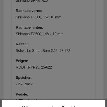
Shimano BR-MT420
Radnabe vorne:
Shimano TC500, 15x110 mm
Radnabe hinten:
Shimano TC500, 148 x 12 mm
Reifen:
Schwalbe Smart Sam 2.25, 57-622
Felgen:
RODI TRYP25, 25-622
Speichen:
Zink, black
Pedale:
MTB, with reflector