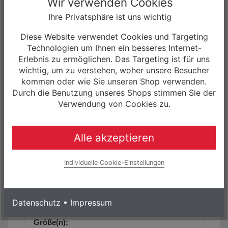
Wir verwenden Cookies
Beleuchtung vorne:
Ihre Privatsphäre ist uns wichtig
Litemove SE90 LED, 90 Lux
Diese Website verwendet Cookies und Targeting
Beleuchtung hinten:
Technologien um Ihnen ein besseres Internet-
TRELOCK LS421, Brake light
Erlebnis zu ermöglichen. Das Targeting ist für uns
wichtig, um zu verstehen, woher unsere Besucher
Gepäckträger:
kommen oder wie Sie unseren Shop verwenden.
Durch die Benutzung unseres Shops stimmen Sie der
Massload, 3-leg, 25 kg max. load
Verwendung von Cookies zu.
Gewicht:
ca. 27,25 kg
Alle akzeptieren
max. zulässiges Gesamtgewicht:
Individuelle Cookie-Einstellungen
ca. 150 kg
Geometriedaten:
siehe Artikelbilder/Artikelbeschreibung
Datenschutz
•
Impressum
Größe(n):