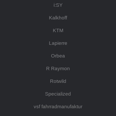
i:SY
Kalkhoff
KTM
Lapierre
Orbea
R Raymon
Rotwild
Specialized
vsf fahrradmanufaktur