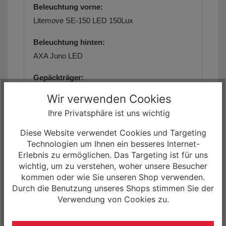
Beleuchtung vorne:
Litemove SE-150 LED 150Lux
Beleuchtung hinten:
AXA Juno LED
Gepäckträger:
KTM Alumee light (snap-it 2.0)
Wir verwenden Cookies
Ihre Privatsphäre ist uns wichtig
Schutzbleche:
SKS EVO AL 65mm black matt
Diese Website verwendet Cookies und Targeting
Technologien um Ihnen ein besseres Internet-
Ständer:
Erlebnis zu ermöglichen. Das Targeting ist für uns
Hebie 28" adjustable
wichtig, um zu verstehen, woher unsere Besucher
kommen oder wie Sie unseren Shop verwenden.
Gewicht:
Durch die Benutzung unseres Shops stimmen Sie der
ca. 21,80 kg (in Gr. M)
Verwendung von Cookies zu.
max. zulässiges Gesamtgewicht: