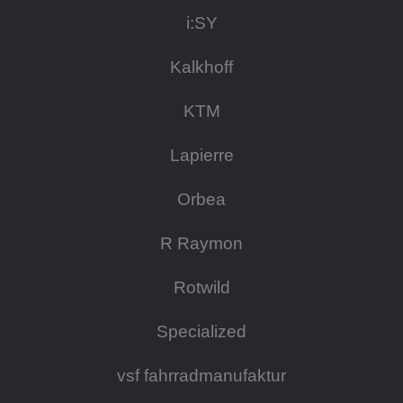
i:SY
Kalkhoff
KTM
Lapierre
Orbea
R Raymon
Rotwild
Specialized
vsf fahrradmanufaktur