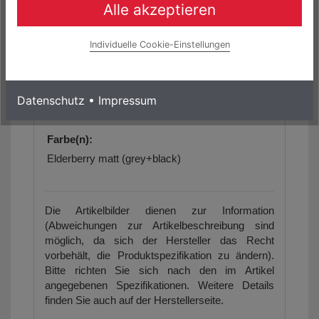
Alle akzeptieren
ca. 133 kg
Geometriedaten:
Individuelle Cookie-Einstellungen
siehe Artikelbilder/Artikelbeschreibung
Größe(n):
Datenschutz
•
Impressum
(29) M/43cm, L/48cm, XL/53cm
Farbe(n):
Elderberry matt (grey+black)
Die Artikelbilder dienen zur Information
(Abweichungen zur Artikelbeschreibung sind
möglich, da sich der Hersteller das Recht
vorbehält, die Produktspezifikation zu ändern).
Bitte richten Sie sich nach den im Artikel
angegebenen Spezifikationen. Weitere Details
finden Sie auch auf der Herstellerseite.