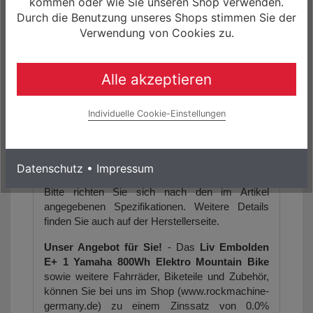
kommen oder wie Sie unseren Shop verwenden.
Durch die Benutzung unseres Shops stimmen Sie der
(27.5") XS/38cm
Verwendung von Cookies zu.
(29") S/39.5cm, M/42.5cm, L/45.5cm
Farbe(n):
Alle akzeptieren
Pale Moss/Black
Individuelle Cookie-Einstellungen
Die Artikelbilder dienen zur Information
(Abweichungen zur Artikelbeschreibung sind
möglich, da sich der Hersteller das Recht
Datenschutz
•
Impressum
vorbehält, die Produktspezifikation zu ändern).
Bitte richten Sie sich nach den im Artikel
angegebenen Spezifikationen. Weitere Details
finden Sie auch auf der Herstellerseite.
Unser Angebot für Sie!
- Das
Liv Embolden
E+ 1 Yamaha 800Wh Elektro Mountain Bike
sowie weitere Fahrräder, Biketeile und Zubehör,
können Sie bei uns im Shop (www.rockmachine-
germany.de) zu einem Zinssatz von 0.0%