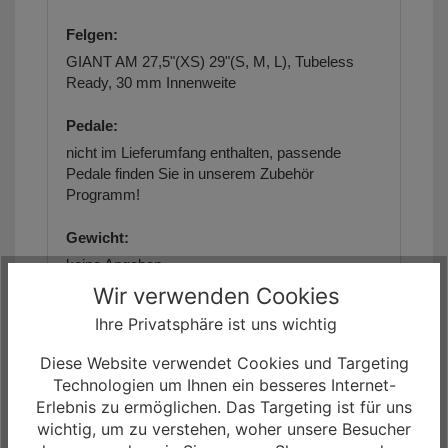
Felgen:
GIANT AM 27,5"(XS) 29"(S, M, L), Tubeless
Ready, 30 mm Innenweite
Pedale:
nicht im Lieferumfang enthalten,
passende
Pedale finden Sie in unserem Zubehör
Programm!
Gewicht:
keine Angaben
Wir verwenden Cookies
max. zulässiges Gesamtgewicht:
Ihre Privatsphäre ist uns wichtig
ca. 156 kg
Diese Website verwendet Cookies und Targeting
Geometriedaten:
Technologien um Ihnen ein besseres Internet-
siehe Artikelbilder/Artikelbeschreibung
Erlebnis zu ermöglichen. Das Targeting ist für uns
wichtig, um zu verstehen, woher unsere Besucher
Größe(n):