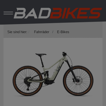
Sie sind hier:
Fahrräder
E-Bikes