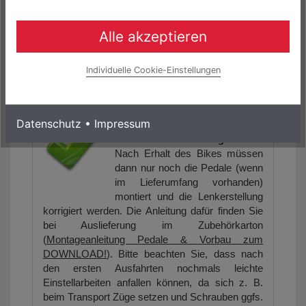
(www.rockmachine-germany.de) zu einem
Zinssatz von 0.0% finanzieren.
Alle akzeptieren
Folgende Links könnten Sie auch interessieren:
BADBIKESGmbH@facebook
Individuelle Cookie-Einstellungen
Alle Fahrräder werden durch
unser Werkstattteam
Datenschutz
•
Impressum
fachgerecht endmontiert und
vor Versand Probe gefahren.
Nach Erhalt des Bikes müssen
dann nur noch die Pedale (wenn
im Lieferumfang vorhanden)
montiert und die Lenkerstellung
korrigiert werden. Die Anleitung dafür finden Sie
bei Auslieferung im Zubehörkarton
(
Montageanleitung Pedale & Vorbau zum
DOWNLOAD!
). Bitte beachten Sie, dass nach
den ersten Ausfahrten nochmals leichte
Einstellarbeiten anfallen können, da sich z. B.
beim Transport Züge setzen und Schrauben ggfs.