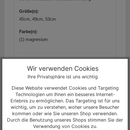
Größe(n):
45cm, 49cm, 53cm
Farbe(n):
(1) magnesium
Die Artikelbilder dienen zur Information
(Abweichungen zur Artikelbeschreibung sind
Wir verwenden Cookies
möglich, da sich der Hersteller das Recht
Ihre Privatsphäre ist uns wichtig
vorbehält, die Produktspezifikation zu ändern).
Bitte richten Sie sich nach den im Artikel
Diese Website verwendet Cookies und Targeting
angegebenen Spezifikationen. Weitere Details
Technologien um Ihnen ein besseres Internet-
finden Sie auch auf der Herstellerseite.
Erlebnis zu ermöglichen. Das Targeting ist für uns
wichtig, um zu verstehen, woher unsere Besucher
Unser Angebot für Sie!
- Das
Riese & Müller
kommen oder wie Sie unseren Shop verwenden.
Charger5 Mixte vario Bosch 800Wh Electro
Durch die Benutzung unseres Shops stimmen Sie der
City Bike
sowie weitere Fahrräder, Biketeile und
Verwendung von Cookies zu.
Zubehör, können Sie bei uns im Shop