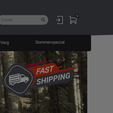
0
Sommerspezial
 Varg