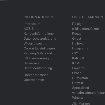
INFORMATIONEN
UNSERE MARKEN
Impressum
Raleigh
AGB &
e-bike manufaktur
Kundeninformationen
Focus
Datenschutzerklärung
Ghost
Widerrufsrecht
Haibike
Cookie Einstellungen
Husqvarna
Zahlung & Versand
i:SY
0% Finanzierung
Kalkhoff
Hinweise zur
KTM
Batterieentsorgung
Lapierre
Orbea
Rahmenrechner
R Raymon
Unternehmen
Rotwild
Specialized
vsf fahrradmanufaktur
Winora
Alle Marken