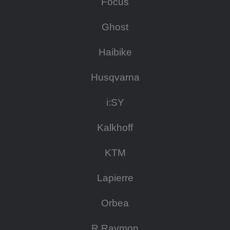
Focus
Ghost
Haibike
Husqvarna
i:SY
Kalkhoff
KTM
Lapierre
Orbea
R Raymon