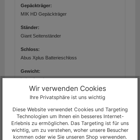
Gepäckträger:
MIK HD Gepäckträger
Ständer:
Giant Seitenständer
Schloss:
Abus Xplus Batterieschloss
Gewicht:
keine Angaben
Wir verwenden Cookies
max. zulässiges Gesamtgewicht:
Ihre Privatsphäre ist uns wichtig
ca. 150 kg
Diese Website verwendet Cookies und Targeting
Geometriedaten:
Technologien um Ihnen ein besseres Internet-
Erlebnis zu ermöglichen. Das Targeting ist für uns
siehe Artikelbilder/Artikelbeschreibung
wichtig, um zu verstehen, woher unsere Besucher
kommen oder wie Sie unseren Shop verwenden.
Größe(n):