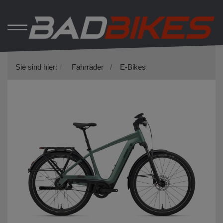
Sie sind hier:
Fahrräder
E-Bikes