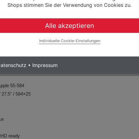
Shops stimmen Sie der Verwendung von Cookies zu.
,8*CONE RACE_39,8
00mm / Barbore: 31.8mm
Alle akzeptieren
140mm
em / 90mm
Individuelle Cookie-Einstellungen
23 BLACK COREL
t, 31.6x300mm
atenschutz
•
Impressum
T-EM300, M 160MM
Apple 55-584
 27.5" / 584×25
ux
K HD ready