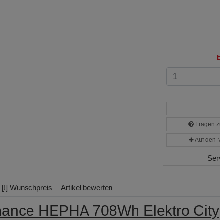
B
Fragen zu
Auf den M
Ser
[!] Wunschpreis
Artikel bewerten
mance HEPHA 708Wh Elektro City