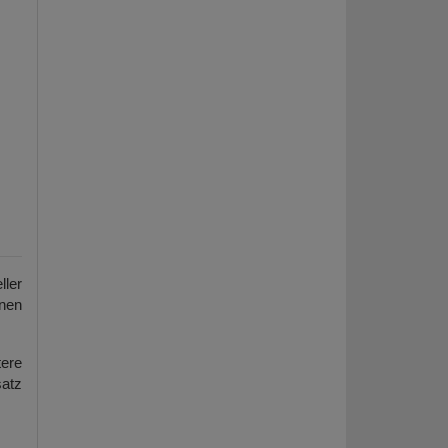
ller
enen
ere
atz