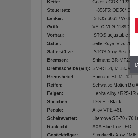
Kette:
Gates / CDX / 122T
Steuersatz:
H-856F5: OD56*ID39
Lenker:
ISTOS 6061 / Width 7
Griffe:
VELO VLG-1189D3 
Vorbau:
ISTOS adjustable St
Sattel:
Selle Royal Vivo 78
Sattelstütze:
ISTOS Alloy Seat Pos
Bremsen:
Shimano BR-MT200
D
Bremsscheibe (v/h):
SM-RT54, M 180MMR
Bremshebel:
Shimano BL-MT401
Reifen:
Schwalbe Motion Big 
Felgen:
Hepha Alloy / R25-1R /
Speichen:
13G ED Black
Pedale:
Alloy VPE-461
Scheinwerfer:
Litemove SE-70 / 70 L
Rücklicht:
AXA Blue Line LED
Gepäckträger:
Standwell / Alloy / MI