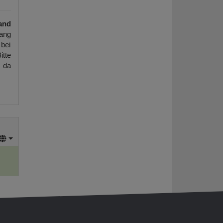
and
ang
 bei
itte
, da