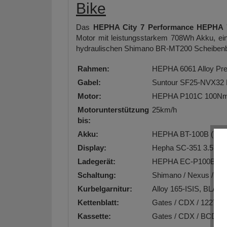
Bike
Das
HEPHA City 7 Performance HEPHA 7
Motor mit leistungsstarkem 708Wh Akku, ei
hydraulischen Shimano BR-MT200 Scheibenbre
Rahmen:
HEPHA 6061 Alloy Pr
Gabel:
Suntour SF25-NVX32
Motor:
HEPHA P101C 100Nm
Motorunterstützung
25km/h
bis:
Akku:
HEPHA BT-100B (708
Display:
Hepha SC-351 3.5'' Di
Ladegerät:
HEPHA EC-P100B (6A /
Schaltung:
Shimano / Nexus / 5-
Kurbelgarnitur:
Alloy 165-ISIS, BLAC
Kettenblatt:
Gates / CDX / 122T
Kassette:
Gates / CDX / BCD10