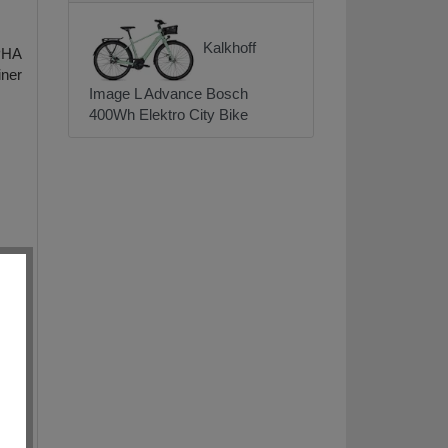
Kalkhoff
PHA
ner
Image L Advance Bosch
400Wh Elektro City Bike