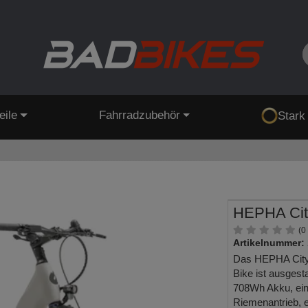
eile
Fahrradzubehör
Stark
HEPHA Cit
(0
Artikelnummer:
Das HEPHA City
Bike ist ausges
708Wh Akku, ei
Riemenantrieb, 