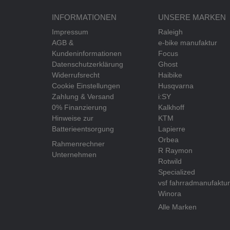
INFORMATIONEN
UNSERE MARKEN
Impressum
Raleigh
AGB &
e-bike manufaktur
Kundeninformationen
Focus
Datenschutzerklärung
Ghost
Widerrufsrecht
Haibike
Cookie Einstellungen
Husqvarna
Zahlung & Versand
i:SY
0% Finanzierung
Kalkhoff
Hinweise zur
KTM
Batterieentsorgung
Lapierre
Orbea
Rahmenrechner
R Raymon
Unternehmen
Rotwild
Specialized
vsf fahrradmanufaktur
Winora
Alle Marken