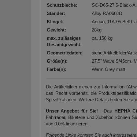
Schutzbleche:
SC-D65-27.5-Black-Al
Ständer:
Alloy RA060JD
Klingel:
Annuo, 11A-05 Bell bl
Gewicht:
28kg
max. zulässiges
ca. 150 kg
Gesamtgewicht:
Geometriedaten:
siehe Artikelbilder/Art
Größe(n):
27.5" Wave S/45cm, 
Farbe(n):
Warm Grey matt
Die Artikelbilder dienen zur Information (Ab
das Recht vorbehält, die Produktspezifikati
Spezifikationen. Weitere Details finden Sie auc
Unser Angebot für Sie!
- Das
HEPHA Cit
Fahrräder, Biketeile und Zubehör, können 
von 0.0% finanzieren.
Folgende Links könnten Sie auch interessier