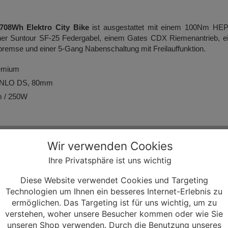
08Wh Elektro City Bike
ist ausgestattet mit einem 100Nm HE
ner Suntour SF-25 Federgabel, einem Gates CDX Riemenantrieb, ei
mse und einer 5-Gang Nabenschaltung mit Freilauffunktion.
emium
 NLO DS, 80mm
 / 250W
Wh)
Wir verwenden Cookies
splay
Ihre Privatsphäre ist uns wichtig
 Ultra Fast)
Speed
Diese Website verwendet Cookies und Targeting
K
Technologien um Ihnen ein besseres Internet-Erlebnis zu
ermöglichen. Das Targeting ist für uns wichtig, um zu
verstehen, woher unsere Besucher kommen oder wie Sie
4, 42T, CL=45.5MM
unseren Shop verwenden. Durch die Benutzung unseres