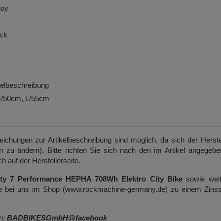
loy
ack
ikelbeschreibung
M/50cm, L/55cm
weichungen zur Artikelbeschreibung sind möglich, da sich der Herste
on zu ändern). Bitte richten Sie sich nach den im Artikel angegeb
h auf der Herstellerseite.
y 7 Performance HEPHA 708Wh Elektro City Bike
sowie weit
Sie bei uns im Shop (www.rockmachine-germany.de) zu einem Zinss
en:
BADBIKESGmbH@facebook