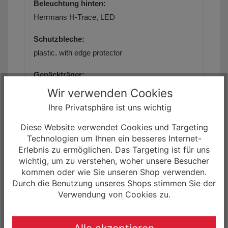
Beleuchtung hinten:
Herrmans H-Trace, LED
Schutzbleche:
plastic, with edge protector
Gepäckträger:
MIK HD Rear Carrier
Wir verwenden Cookies
Ihre Privatsphäre ist uns wichtig
Gewicht:
keine Angaben
Diese Website verwendet Cookies und Targeting
Technologien um Ihnen ein besseres Internet-
max. zulässiges Gesamtgewicht:
Erlebnis zu ermöglichen. Das Targeting ist für uns
ca. 170 kg
wichtig, um zu verstehen, woher unsere Besucher
kommen oder wie Sie unseren Shop verwenden.
Geometriedaten:
Durch die Benutzung unseres Shops stimmen Sie der
Verwendung von Cookies zu.
siehe Artikelbilder/Artikelbeschreibung
Größe(n):