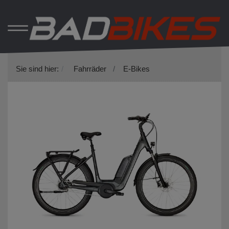
Sie sind hier:
Fahrräder
E-Bikes