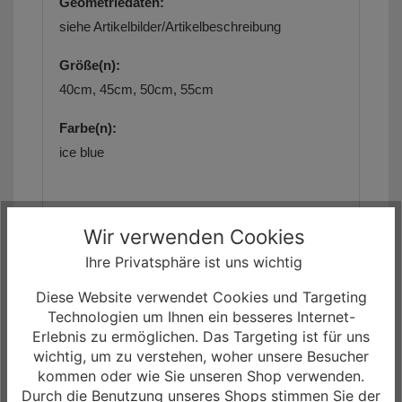
Geometriedaten:
siehe Artikelbilder/Artikelbeschreibung
Größe(n):
40cm, 45cm, 50cm, 55cm
Farbe(n):
ice blue
Wir verwenden Cookies
Die Artikelbilder dienen zur Information
(Abweichungen zur Artikelbeschreibung sind
Ihre Privatsphäre ist uns wichtig
möglich, da sich der Hersteller das Recht
vorbehält, die Produktspezifikation zu ändern).
Diese Website verwendet Cookies und Targeting
Bitte richten Sie sich nach den im Artikel
Technologien um Ihnen ein besseres Internet-
angegebenen Spezifikationen. Weitere Details
Erlebnis zu ermöglichen. Das Targeting ist für uns
finden Sie auch auf der Herstellerseite.
wichtig, um zu verstehen, woher unsere Besucher
kommen oder wie Sie unseren Shop verwenden.
Unser Angebot für Sie!
- Das
Riese & Müller
Durch die Benutzung unseres Shops stimmen Sie der
Nevo5 vario Bosch 800Wh Electro City