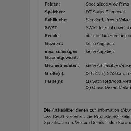
Felgen:
Specialized Alloy Rims
Speichen:
DT Swiss Elemental
Schläuche:
Standard, Presta Valve
SWAT:
SWAT Internal downtub
Pedale:
nicht im Lieferumfang e
Gewicht:
keine Angaben
max. zulässiges
keine Angaben
Gesamtgewicht:
Geometriedaten:
siehe Artikelbilder/Arti
Größe(n):
(29"/27.5") S2/39cm, 
Farbe(n):
(1)
Satin Redwood Metal
(2)
Gloss Desert Metalli
Die Artikelbilder dienen zur Information (Ab
das Recht vorbehält, die Produktspezifikati
Spezifikationen. Weitere Details finden Sie auc