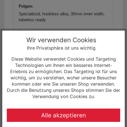
Felgen:
Specialized, hookless alloy, 30mm inner width,
tubeless ready
Speichen:
Wir verwenden Cookies
DT Swiss Industry
Ihre Privatsphäre ist uns wichtig
Schläuche:
Diese Website verwendet Cookies und Targeting
Standard, Presta valve
Technologien um Ihnen ein besseres Internet-
Erlebnis zu ermöglichen. Das Targeting ist für uns
SWAT:
wichtig, um zu verstehen, woher unsere Besucher
SWAT internal downtube storage
kommen oder wie Sie unseren Shop verwenden.
Durch die Benutzung unseres Shops stimmen Sie der
Pedale:
Verwendung von Cookies zu.
nicht im Lieferumfang enthalten,
passende
Pedale finden Sie in unserem Zubehör
Programm!
Alle akzeptieren
Gewicht: