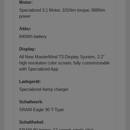
Motor:
Specialized 3.1 Motor, 101Nm torque, 666Nm
power
Akku:
840Wh battery
Display:
All New MasterMind T3 Display System, 2.2"
high resolution color screen, fully customizeable
with Specialized App
Ladegerät:
Specialized 4amp charger
Schaltwerk:
SRAM Eagle 90 T-Type
Schalthebel:
SRAM 90 trigger, 12-speed, single click