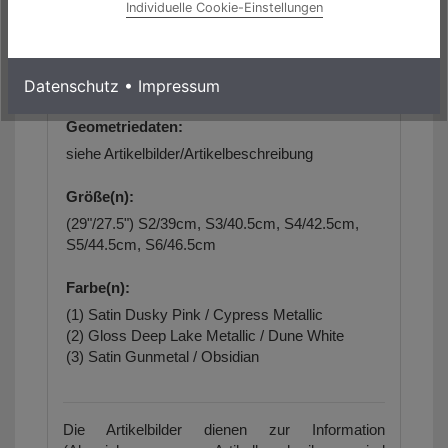
Individuelle Cookie-Einstellungen
keine Angaben
max. zulässiges Gesamtgewicht:
keine Angaben
Datenschutz
•
Impressum
Geometriedaten:
siehe Artikelbilder/Artikelbeschreibung
Größe(n):
(29"/27.5") S2/39cm, S3/40.5cm, S4/42.5cm,
S5/44.5cm, S6/46.5cm
Farbe(n):
(1) Satin Dusky Pink / Cypress Metallic
(2) Gloss Deep Lake Metallic / Dune White
(3) Satin Gunmetal / Obsidian
Die Artikelbilder dienen zur Information