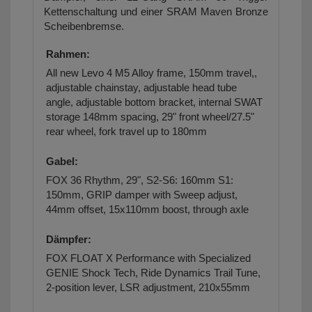
Kettenschaltung und einer SRAM Maven Bronze
Scheibenbremse.
Rahmen:
All new Levo 4 M5 Alloy frame, 150mm travel,,
adjustable chainstay, adjustable head tube
angle, adjustable bottom bracket, internal SWAT
storage 148mm spacing, 29" front wheel/27.5"
rear wheel, fork travel up to 180mm
Gabel:
FOX 36 Rhythm, 29", S2-S6: 160mm S1:
150mm, GRIP damper with Sweep adjust,
44mm offset, 15x110mm boost, through axle
Dämpfer:
FOX FLOAT X Performance with Specialized
GENIE Shock Tech, Ride Dynamics Trail Tune,
2-position lever, LSR adjustment, 210x55mm