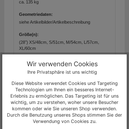
ca. 135 kg
Geometriedaten:
siehe Artikelbilder/Artikelbeschreibung
Größe(n):
(28") XS/48cm, S/51cm, M/54cm, L/57cm,
XL/60cm
Farbe(n):
Wir verwenden Cookies
(1) Champagne/Mintgrey
Ihre Privatsphäre ist uns wichtig
(2) Steelgrey/Diamondblack
Diese Website verwendet Cookies und Targeting
Technologien um Ihnen ein besseres Internet-
Erlebnis zu ermöglichen. Das Targeting ist für uns
Die Artikelbilder dienen zur Information
(Abweichungen zur Artikelbeschreibung sind
wichtig, um zu verstehen, woher unsere Besucher
möglich, da sich der Hersteller das Recht
kommen oder wie Sie unseren Shop verwenden.
vorbehält, die Produktspezifikation zu ändern).
Durch die Benutzung unseres Shops stimmen Sie der
Verwendung von Cookies zu.
Unser Angebot für Sie!
- Das
Focus Atlas 6.7