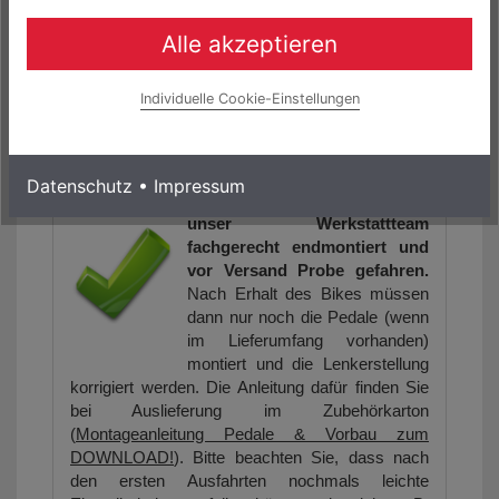
Gravel Bike
sowie weitere Fahrräder, Biketeile
und Zubehör, können Sie bei uns im Shop
Alle akzeptieren
(www.rockmachine-germany.de) zu einem
Zinssatz von 0.0% finanzieren.
Individuelle Cookie-Einstellungen
Folgende Links könnten Sie auch interessieren:
BADBIKESGmbH@facebook
Datenschutz
•
Impressum
Alle Fahrräder werden durch
unser Werkstattteam
fachgerecht endmontiert und
vor Versand Probe gefahren.
Nach Erhalt des Bikes müssen
dann nur noch die Pedale (wenn
im Lieferumfang vorhanden)
montiert und die Lenkerstellung
korrigiert werden. Die Anleitung dafür finden Sie
bei Auslieferung im Zubehörkarton
(
Montageanleitung Pedale & Vorbau zum
DOWNLOAD!
). Bitte beachten Sie, dass nach
den ersten Ausfahrten nochmals leichte