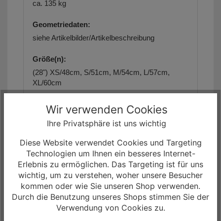
ca. 135 kg
Geometriedaten:
siehe Artikelbilder/Artikelbeschreibung
Größe(n):
(28") XS/48cm, S/51cm, M/54cm, L/57cm,
XL/60cm
Farbe(n):
Wir verwenden Cookies
(1) Champagne/Mintgrey
Ihre Privatsphäre ist uns wichtig
(2) Steelgrey/Diamondblack
Diese Website verwendet Cookies und Targeting
Technologien um Ihnen ein besseres Internet-
Erlebnis zu ermöglichen. Das Targeting ist für uns
Die Artikelbilder dienen zur Information
(Abweichungen zur Artikelbeschreibung sind
wichtig, um zu verstehen, woher unsere Besucher
möglich, da sich der Hersteller das Recht
kommen oder wie Sie unseren Shop verwenden.
vorbehält, die Produktspezifikation zu ändern).
Durch die Benutzung unseres Shops stimmen Sie der
Verwendung von Cookies zu.
Unser Angebot für Sie!
- Das
Focus Atlas 6.7