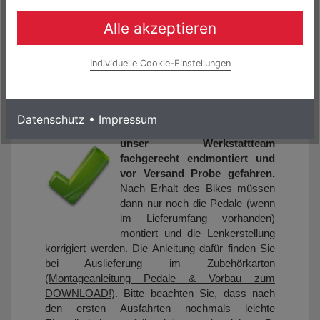
Gravel Bike
sowie weitere Fahrräder, Biketeile
und Zubehör, können Sie bei uns im Shop
Alle akzeptieren
(www.rockmachine-germany.de) zu einem
Zinssatz von 0.0% finanzieren.
Individuelle Cookie-Einstellungen
Folgende Links könnten Sie auch interessieren:
BADBIKESGmbH@facebook
Datenschutz
•
Impressum
Alle Fahrräder werden durch
unser Werkstattteam
fachgerecht endmontiert und
vor Versand Probe gefahren.
Nach Erhalt des Bikes müssen
dann nur noch die Pedale (wenn
im Lieferumfang vorhanden)
montiert und die Lenkerstellung
korrigiert werden. Die Anleitung dafür finden Sie
bei Auslieferung im Zubehörkarton
(
Montageanleitung Pedale & Vorbau zum
DOWNLOAD!
). Bitte beachten Sie, dass nach
den ersten Ausfahrten nochmals leichte