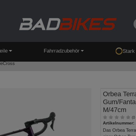
eile
Fahrradzubehör
Stark
leCross
Orbea Terr
Gum/Fantas
M/47cm
(0
Artikelnummer:
Das Orbea Terra