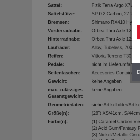
Sattel:
Fizik Terra Argo X7 Al
Sattelstütze:
SP 0.2 Carbon, 27.2mm
Bremsen:
Shimano RX410 Hydraul
Vorderradnabe:
Orbea Thru Axle 12x1
Hinterradnabe:
Orbea Thru Axle 12x14
Laufräder:
Alloy, Tubeless, 700c, 
Reifen:
Vittoria Terreno T30 f
Pedale:
nicht im Lieferumfang e
D
Seitentaschen:
Accesories Containers
Gewicht:
keine Angaben
max. zulässiges
keine Angaben
Gesamtgewicht:
Geometriedaten:
siehe Artikelbilder/Arti
Größe(n):
(28") XS/41cm, S/44cm
Farbe(n):
(1) Caramel Carbon Vi
(2) Acid Gum/Fantasy 
(3) Nickel/Metallic Cin