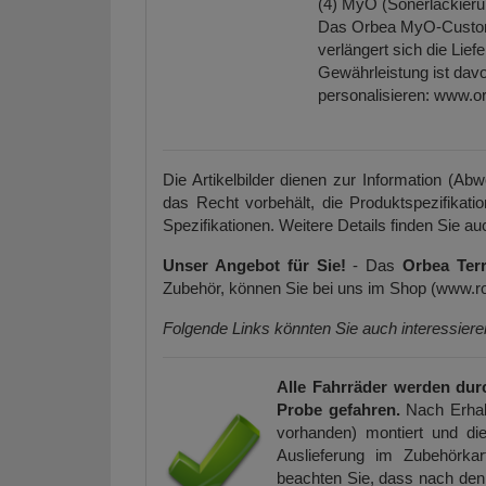
(4) MyO (Sonerlackieru
Das Orbea MyO-Custom w
verlängert sich die Lie
Gewährleistung ist davo
personalisieren:
www.or
Die Artikelbilder dienen zur Information (Ab
das Recht vorbehält, die Produktspezifikati
Spezifikationen. Weitere Details finden Sie auc
Unser Angebot für Sie!
- Das
Orbea Ter
Zubehör, können Sie bei uns im Shop (www.r
Folgende Links könnten Sie auch interessier
Alle Fahrräder werden dur
Probe gefahren.
Nach Erhal
vorhanden) montiert und die
Auslieferung im Zubehörkar
beachten Sie, dass nach den 