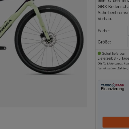
einer Orbea Ter
GRX Kettenschal
Scheibenbremse
Vorbau.
Farbe:
Größe:
Sofort lieferbar
Lieferzeit: 3 - 5 Tag
Gilt für Lieferungen in
hier einsehen:
Zahlung