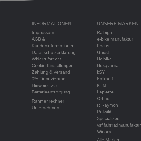
INFORMATIONEN
UNSERE MARKEN
Impressum
Raleigh
AGB &
e-bike manufaktur
Kundeninformationen
Focus
Datenschutzerklärung
Ghost
Widerrufsrecht
Haibike
Cookie Einstellungen
Husqvarna
Zahlung & Versand
i:SY
0% Finanzierung
Kalkhoff
Hinweise zur
KTM
Batterieentsorgung
Lapierre
Orbea
Rahmenrechner
R Raymon
Unternehmen
Rotwild
Specialized
vsf fahrradmanufaktur
Winora
Alle Marken