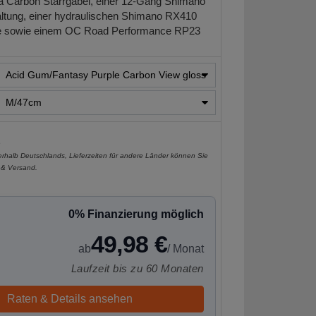
ra Carbon Starrgabel, einer 12-Gang Shimano
tung, einer hydraulischen Shimano RX410
 sowie einem OC Road Performance RP23
e
nerhalb Deutschlands, Lieferzeiten für andere Länder können Sie
 & Versand
.
0% Finanzierung möglich
49,98 €
ab
/ Monat
Laufzeit bis zu 60 Monaten
Raten & Details ansehen