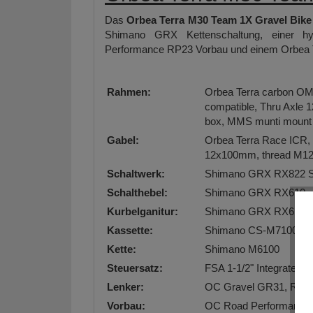
Das
Orbea Terra M30 Team 1X Gravel Bike
Shimano GRX Kettenschaltung, einer 
Performance RP23 Vorbau und einem Orbea
Rahmen:
Orbea Terra carbon OM
compatible, Thru Axle
box, MMS munti mount 
Gabel:
Orbea Terra Race ICR, f
12x100mm, thread M12x
Schaltwerk:
Shimano GRX RX822 
Schalthebel:
Shimano GRX RX610
Kurbelganitur:
Shimano GRX RX610 4
Kassette:
Shimano CS-M7100 10-
Kette:
Shimano M6100
Steuersatz:
FSA 1-1/2" Integrated 
Lenker:
OC Gravel GR31, Reac
Vorbau:
OC Road Performance 