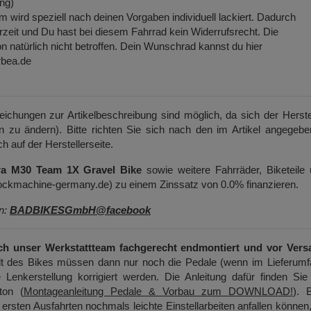
ng)
ird speziell nach deinen Vorgaben individuell lackiert. Dadurch
ferzeit und Du hast bei diesem Fahrrad kein Widerrufsrecht. Die
n natürlich nicht betroffen. Dein Wunschrad kannst du hier
bea.de
weichungen zur Artikelbeschreibung sind möglich, da sich der Herste
on zu ändern). Bitte richten Sie sich nach den im Artikel angegeb
h auf der Herstellerseite.
ra M30 Team 1X Gravel Bike
sowie weitere Fahrräder, Biketeile
ockmachine-germany.de) zu einem Zinssatz von 0.0% finanzieren.
en:
BADBIKESGmbH@facebook
ch unser Werkstattteam fachgerecht endmontiert und vor Vers
t des Bikes müssen dann nur noch die Pedale (wenn im Lieferumf
 Lenkerstellung korrigiert werden. Die Anleitung dafür finden Sie
ton (
Montageanleitung Pedale & Vorbau zum DOWNLOAD!
). B
ersten Ausfahrten nochmals leichte Einstellarbeiten anfallen können