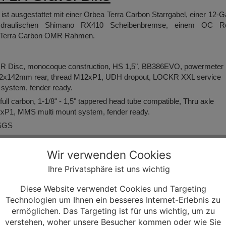
ist ausgestattet mit einer Orbea Terra Carbon Starrgabel, einer 12-
hydraulischen Shimano RX410 Scheibenbremse, einem OC R
 Terra Carbon OMR Rahmen.
R Disc, monocoque construction, HS 1,5", BB386EVO, powermeter
 12x142mm rear, thread M12xP1, UDH dropout, LOCKR XXL service
system, fender ready.
ull carbon, 1-1/8" - 1,5" tappered head tube compatible, Thru axle
P1, MMS multi mount system, fender ready.
SGS
Wir verwenden Cookies
0t
51t 12-Speed
Ihre Privatsphäre ist uns wichtig
Diese Website verwendet Cookies und Targeting
Aluminium Cup
Technologien um Ihnen ein besseres Internet-Erlebnis zu
h 70, Drop 110
ermöglichen. Das Targeting ist für uns wichtig, um zu
RP23, -5º
verstehen, woher unsere Besucher kommen oder wie Sie