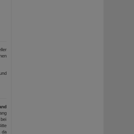
ller
enen
 und
and
ang
 bei
itte
, da