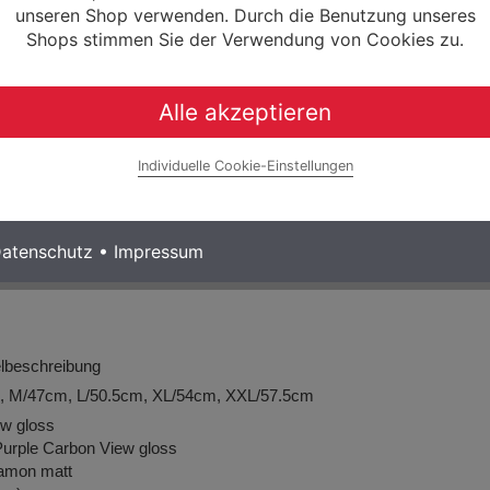
unseren Shop verwenden. Durch die Benutzung unseres
uminium Rail 150mm
Shops stimmen Sie der Verwendung von Cookies zu.
, Setback 20
ic disc
00mm M12xP1 Hollow
Alle akzeptieren
2mm M12xP1 Solid inner threaded
21c
Individuelle Cookie-Einstellungen
ine loose Gravel Endurance G2.0 700x45c
nthalten,
passende Pedale finden Sie in unserem Zubehör Programm
atenschutz
•
Impressum
kelbeschreibung
, M/47cm, L/50.5cm, XL/54cm, XXL/57.5cm
ew gloss
Purple Carbon View gloss
namon matt