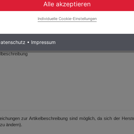
Alle akzeptieren
um, schwarz
r, schwarz mit Reflektoren, 9/16 Gewinde
Individuelle Cookie-Einstellungen
atenschutz
•
Impressum
kelbeschreibung
weichungen zur Artikelbeschreibung sind möglich, da sich der Herste
 zu ändern).