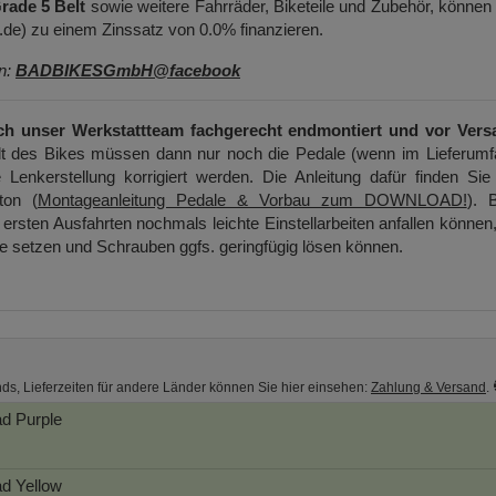
ade 5 Belt
sowie weitere Fahrräder, Biketeile und Zubehör, können
e) zu einem Zinssatz von 0.0% finanzieren.
en:
BADBIKESGmbH@facebook
ch unser Werkstattteam fachgerecht endmontiert und vor Vers
t des Bikes müssen dann nur noch die Pedale (wenn im Lieferumf
 Lenkerstellung korrigiert werden. Die Anleitung dafür finden Sie
ton (
Montageanleitung Pedale & Vorbau zum DOWNLOAD!
). B
ersten Ausfahrten nochmals leichte Einstellarbeiten anfallen können
ge setzen und Schrauben ggfs. geringfügig lösen können.
nds, Lieferzeiten für andere Länder können Sie hier einsehen:
Zahlung & Versand
.
ad
Purple
ad
Yellow