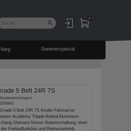
0
Sommerspezial
 Varg
rade 5 Belt 24R 7S
 Kundenmeinungen)
258843
ade 5 Belt 24R 7S Kinder Fahrrad ist
t einem Academy Tripple Butted Aluminium
7-Gang Shimano Nexus Nabenschaltung, einer
er Freilauffunktion und Riemenantrieb.