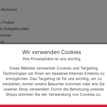
d Aluminium
 Freilauf
 Drehgriffschalter
uminium
2mm
luminium
Wir verwenden Cookies
Aluminium, 20mm rise
Ihre Privatsphäre ist uns wichtig
OLINE
Diese Website verwendet Cookies und Targeting
Technologien um Ihnen ein besseres Internet-Erlebnis zu
inium
ermöglichen. Das Targeting ist für uns wichtig, um zu
verstehen, woher unsere Besucher kommen oder wie Sie
unseren Shop verwenden. Durch die Benutzung unseres
schwarz, QR
Shops stimmen Sie der Verwendung von Cookies zu.
01 7-Gang Freilauf, schwarz
1,50 (40-507), Reflexstreifen, 72 TPI