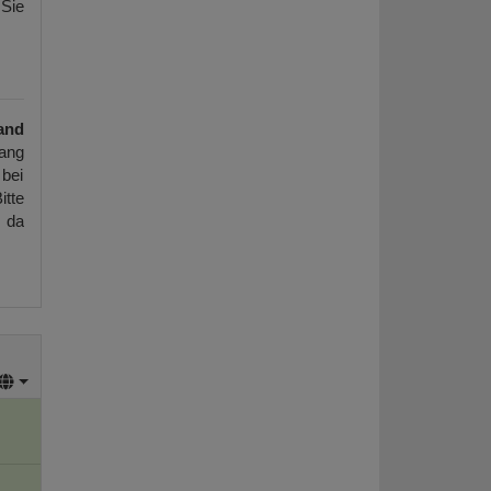
 Sie
and
ang
 bei
itte
, da