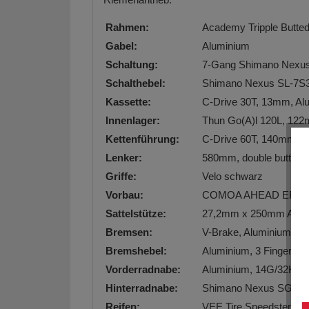
Rahmen:
Academy Tripple Butte
Gabel:
Aluminium
Schaltung:
7-Gang Shimano Nexus,
Schalthebel:
Shimano Nexus SL-7S31
Kassette:
C-Drive 30T, 13mm, Al
Innenlager:
Thun Go(A)l 120L, 12
Kettenführung:
C-Drive 60T, 140mm, A
Lenker:
580mm, double butted 
Griffe:
Velo schwarz
Vorbau:
COMOA AHEAD ERG
Sattelstütze:
27,2mm x 250mm Alum
Bremsen:
V-Brake, Aluminium
Bremshebel:
Aluminium, 3 Finger
Vorderradnabe:
Aluminium, 14G/32H, 
Hinterradnabe:
Shimano Nexus SG-C30
Reifen:
VEE Tire Speedster 24"x