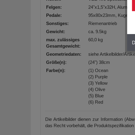
Felgen:
24"x1,5"x32H, Alumini
Pedale:
95x80x23mm, Kugellage
Sonstiges:
Riemenantrieb
Gewicht:
ca. 9.5kg
max. zulässiges
60,0 kg
D
Gesamtgewicht:
Geometriedaten:
siehe Artikelbilder/Arti
Größe(n):
(24") 38cm
Farbe(n):
(1) Ocean
(2) Purple
(3) Yellow
(4) Olive
(5) Blue
(6) Red
Die Artikelbilder dienen zur Information (Ab
das Recht vorbehält, die Produktspezifikation