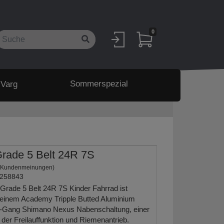
0
Sommerspezial
 Varg
rade 5 Belt 24R 7S
 Kundenmeinungen)
258843
ade 5 Belt 24R 7S Kinder Fahrrad ist
t einem Academy Tripple Butted Aluminium
7-Gang Shimano Nexus Nabenschaltung, einer
er Freilauffunktion und Riemenantrieb.