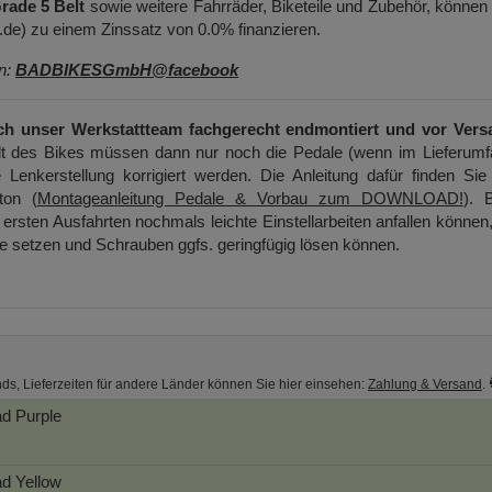
ade 5 Belt
sowie weitere Fahrräder, Biketeile und Zubehör, können
e) zu einem Zinssatz von 0.0% finanzieren.
en:
BADBIKESGmbH@facebook
ch unser Werkstattteam fachgerecht endmontiert und vor Vers
t des Bikes müssen dann nur noch die Pedale (wenn im Lieferumf
 Lenkerstellung korrigiert werden. Die Anleitung dafür finden Sie
ton (
Montageanleitung Pedale & Vorbau zum DOWNLOAD!
). B
ersten Ausfahrten nochmals leichte Einstellarbeiten anfallen können
ge setzen und Schrauben ggfs. geringfügig lösen können.
nds, Lieferzeiten für andere Länder können Sie hier einsehen:
Zahlung & Versand
.
ad
Purple
ad
Yellow