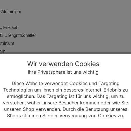
d Aluminium
 Freilauf
 Drehgriffschalter
uminium
2mm
luminium
Wir verwenden Cookies
Aluminium, 20mm rise
Ihre Privatsphäre ist uns wichtig
OLINE
Diese Website verwendet Cookies und Targeting
Technologien um Ihnen ein besseres Internet-Erlebnis zu
inium
ermöglichen. Das Targeting ist für uns wichtig, um zu
verstehen, woher unsere Besucher kommen oder wie Sie
unseren Shop verwenden. Durch die Benutzung unseres
schwarz, QR
Shops stimmen Sie der Verwendung von Cookies zu.
01 7-Gang Freilauf, schwarz
1,50 (40-507), Reflexstreifen, 72 TPI