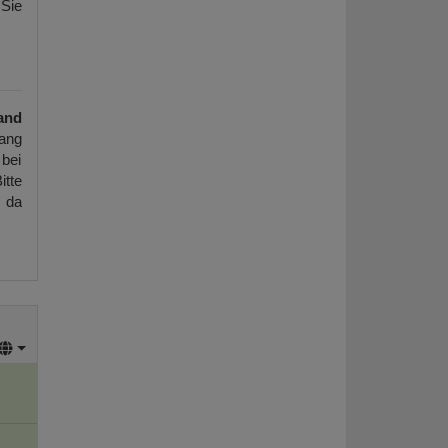
 Sie
and
ang
 bei
itte
, da