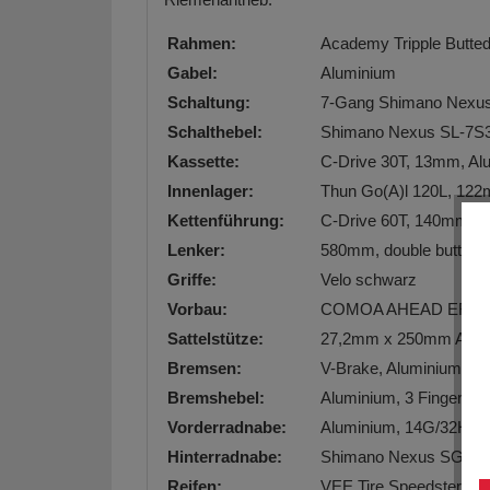
Rahmen:
Academy Tripple Butte
Gabel:
Aluminium
Schaltung:
7-Gang Shimano Nexus,
Schalthebel:
Shimano Nexus SL-7S31
Kassette:
C-Drive 30T, 13mm, Al
Innenlager:
Thun Go(A)l 120L, 12
Kettenführung:
C-Drive 60T, 140mm, A
Lenker:
580mm, double butted 
Griffe:
Velo schwarz
Vorbau:
COMOA AHEAD ERG
Sattelstütze:
27,2mm x 250mm Alum
Bremsen:
V-Brake, Aluminium
Bremshebel:
Aluminium, 3 Finger
Vorderradnabe:
Aluminium, 14G/32H, 
Hinterradnabe:
Shimano Nexus SG-C30
Reifen:
VEE Tire Speedster 24"x