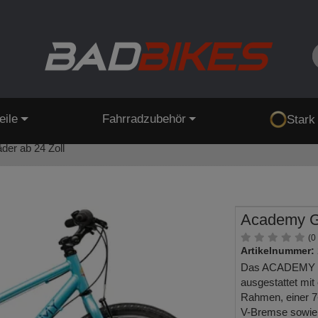
eile
Fahrradzubehör
Stark
der ab 24 Zoll
Academy G
(0
Artikelnummer:
Das ACADEMY Gr
ausgestattet mi
Rahmen, einer 
V-Bremse sowie d