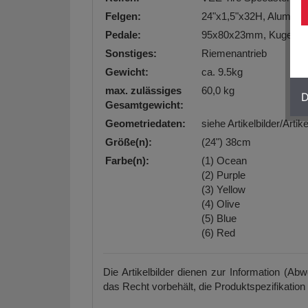
Felgen:
24"x1,5"x32H, Alumini
Pedale:
95x80x23mm, Kugellage
Sonstiges:
Riemenantrieb
Gewicht:
ca. 9.5kg
max. zulässiges
60,0 kg
D
Gesamtgewicht:
Geometriedaten:
siehe Artikelbilder/Arti
Größe(n):
(24") 38cm
Farbe(n):
(1) Ocean
(2) Purple
(3) Yellow
(4) Olive
(5) Blue
(6) Red
Die Artikelbilder dienen zur Information (Ab
das Recht vorbehält, die Produktspezifikation