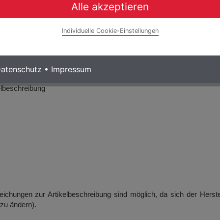
Alle akzeptieren
um, schwarz
r, schwarz mit Reflektoren, 9/16 Gewinde
Individuelle Cookie-Einstellungen
atenschutz
•
Impressum
kelbeschreibung
weichungen zur Artikelbeschreibung sind möglich, da sich der Herste
 zu ändern).