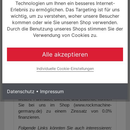
Technologien um Ihnen ein besseres Internet-
Erlebnis zu ermöglichen. Das Targeting ist für uns
wichtig, um zu verstehen, woher unsere Besucher
kommen oder wie Sie unseren Shop verwenden.
Durch die Benutzung unseres Shops stimmen Sie der
Verwendung von Cookies zu.
Die Artikelbilder dienen zur Information
(Abweichungen zur Artikelbeschreibung sind
möglich, da sich der Hersteller das Recht
Alle akzeptieren
vorbehält, die Produktspezifikation zu ändern).
Bitte richten Sie sich nach den im Artikel
Individuelle Cookie-Einstellungen
angegebenen Spezifikationen. Weitere Details
finden Sie auch auf der Herstellerseite.
Unser Angebot für Sie!
- Das
Marin Bear
Datenschutz
•
Impressum
Valley 24R 8S Kinder Mountain Bike
sowie
weitere Fahrräder, Biketeile und Zubehör, können
Sie bei uns im Shop (www.rockmachine-
germany.de) zu einem Zinssatz von 0.0%
finanzieren.
Folgende Links könnten Sie auch interessieren: