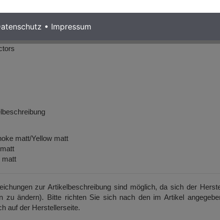
loy body and alloy lever, with reach adjustment
atenschutz
•
Impressum
0x2.20" 30TPI
ctors
kelbeschreibung
choke matt/Yellow matt
 matt
 matt
weichungen zur Artikelbeschreibung sind möglich, da sich der Herste
on zu ändern). Bitte richten Sie sich nach den im Artikel angegeb
h auf der Herstellerseite.