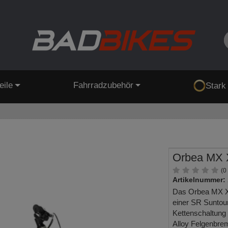
eile
Fahrradzubehör
Stark
Orbea MX
(0
Artikelnummer:
Das Orbea MX XC
einer SR Suntou
Kettenschaltung 
Alloy Felgenbr