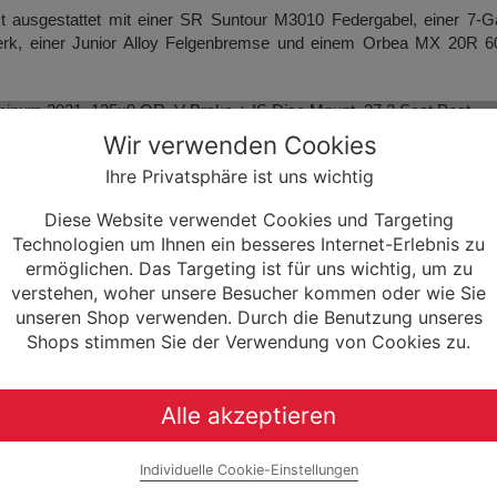
t ausgestattet mit einer SR Suntour M3010 Federgabel, einer 7-
werk, einer Junior Alloy Felgenbremse und einem Orbea MX 20R 6
inum 2021, 135x9 QR, V-Brake + IS Disc Mount, 27,2 Seat Post,
 Central kickstand compatible, removable hanger, Fender and Carrier
Wir verwenden Cookies
Ihre Privatsphäre ist uns wichtig
mm V-Brake QR
Diese Website verwendet Cookies und Targeting
Technologien um Ihnen ein besseres Internet-Erlebnis zu
ermöglichen. Das Targeting ist für uns wichtig, um zu
, w/Chainguard
verstehen, woher unsere Besucher kommen oder wie Sie
7-Speed
unseren Shop verwenden. Durch die Benutzung unseres
Shops stimmen Sie der Verwendung von Cookies zu.
-Cartridge
ockpit 540mm
Alle akzeptieren
mm
et 0
Individuelle Cookie-Einstellungen