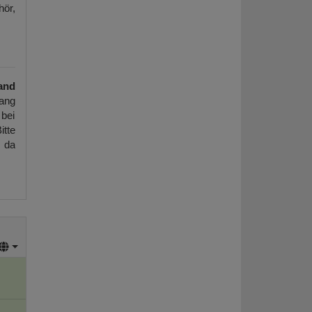
hör,
and
ang
 bei
itte
, da