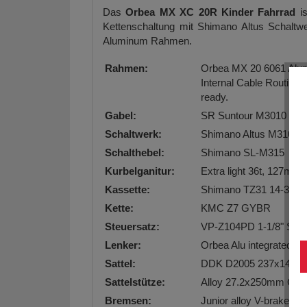
Das
Orbea MX XC 20R Kinder Fahrrad
is
Kettenschaltung mit Shimano Altus Schalt
Aluminum Rahmen.
Rahmen:
Orbea MX 20 6061 Alum
Internal Cable Routing,
ready.
Gabel:
SR Suntour M3010 40
Schaltwerk:
Shimano Altus M310
Schalthebel:
Shimano SL-M315
Kurbelganitur:
Extra light 36t, 127mm
Kassette:
Shimano TZ31 14-34t 
Kette:
KMC Z7 GYBR
Steuersatz:
VP-Z104PD 1-1/8" Semi
Lenker:
Orbea Alu integrated c
Sattel:
DDK D2005 237x141
Sattelstütze:
Alloy 27.2x250mm Offs
Bremsen:
Junior alloy V-brake