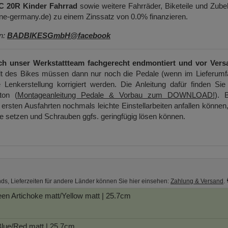
 20R Kinder Fahrrad
sowie weitere Fahrräder, Biketeile und Zube
e-germany.de) zu einem Zinssatz von 0.0% finanzieren.
en:
BADBIKESGmbH@facebook
ch unser Werkstattteam fachgerecht endmontiert und vor Vers
t des Bikes müssen dann nur noch die Pedale (wenn im Lieferumf
 Lenkerstellung korrigiert werden. Die Anleitung dafür finden Sie
ton (
Montageanleitung Pedale & Vorbau zum DOWNLOAD!
). B
ersten Ausfahrten nochmals leichte Einstellarbeiten anfallen können
ge setzen und Schrauben ggfs. geringfügig lösen können.
nds, Lieferzeiten für andere Länder können Sie hier einsehen:
Zahlung & Versand
.
een Artichoke matt/Yellow matt | 25.7cm
lue/Red matt | 25.7cm