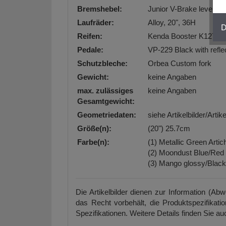
Bremshebel:
Junior V-Brake lever, al
Laufräder:
Alloy, 20", 36H
D
Reifen:
Kenda Booster K1277 2
Pedale:
VP-229 Black with refle
Schutzbleche:
Orbea Custom fork
Gewicht:
keine Angaben
max. zulässiges
keine Angaben
Gesamtgewicht:
Geometriedaten:
siehe Artikelbilder/Arti
Größe(n):
(20") 25.7cm
Farbe(n):
(1) Metallic Green Arti
(2) Moondust Blue/Red
(3) Mango glossy/Black
Die Artikelbilder dienen zur Information (Ab
das Recht vorbehält, die Produktspezifikati
Spezifikationen. Weitere Details finden Sie auc