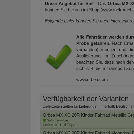
Unser Angebot für Sie!
- Das
Orbea MX XC
können Sie bei uns im Shop (www.rockmachin
Folgende Links könnten Sie auch interessier
Alle Fahrräder werden dur
Probe gefahren.
Nach Erhal
vorhanden) montiert und die
Auslieferung im Zubehörkar
beachten Sie, dass nach den 
sich z. B. beim Transport Zü
www.orbea.com
Verfügbarkeit der Varianten
Lieferzeiten gelten für Lieferungen innerhalb Deutschla
Orbea MX XC 20R Kinder Fahrrad
Metallic Gr
Sofort lieferbar
Lieferzeit: 3 - 5 Tage
Orbea MX XC 20R Kinder Fahrrad
Moondust B