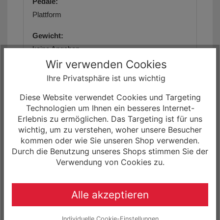
Pedale:
Plattform
Gewicht:
keine Angaben
Wir verwenden Cookies
max. zulässiges Gesamtgewicht:
Ihre Privatsphäre ist uns wichtig
120 kg
Diese Website verwendet Cookies und Targeting
Geometriedaten:
Technologien um Ihnen ein besseres Internet-
siehe Artikelbilder/Artikelbeschreibung
Erlebnis zu ermöglichen. Das Targeting ist für uns
wichtig, um zu verstehen, woher unsere Besucher
Größe(n):
kommen oder wie Sie unseren Shop verwenden.
Durch die Benutzung unseres Shops stimmen Sie der
(29") S/40cm, M/44cm, L/48cm, XL/52cm
Verwendung von Cookies zu.
Farbe(n):
(1) Light Grey/Black matt
Alle akzeptieren
(2) Pearl Baby Blue/Dark Orange glossy
Individuelle Cookie-Einstellungen