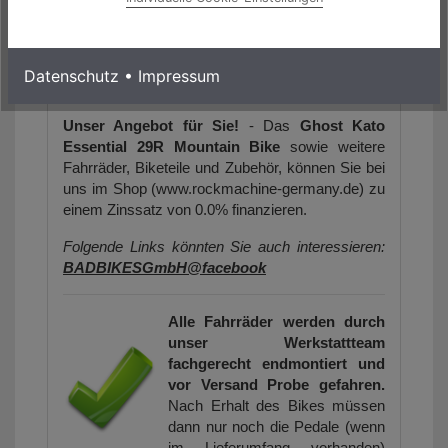
Die Artikelbilder dienen zur Information
(Abweichungen zur Artikelbeschreibung sind
möglich, da sich der Hersteller das Recht
Datenschutz
•
Impressum
vorbehält, die Produktspezifikation zu ändern).
Unser Angebot für Sie!
- Das
Ghost Kato
Essential 29R Mountain Bike
sowie weitere
Fahrräder, Biketeile und Zubehör, können Sie bei
uns im Shop (www.rockmachine-germany.de) zu
einem Zinssatz von 0.0% finanzieren.
Folgende Links könnten Sie auch interessieren:
BADBIKESGmbH@facebook
Alle Fahrräder werden durch
unser Werkstattteam
fachgerecht endmontiert und
vor Versand Probe gefahren.
Nach Erhalt des Bikes müssen
dann nur noch die Pedale (wenn
im Lieferumfang vorhanden)