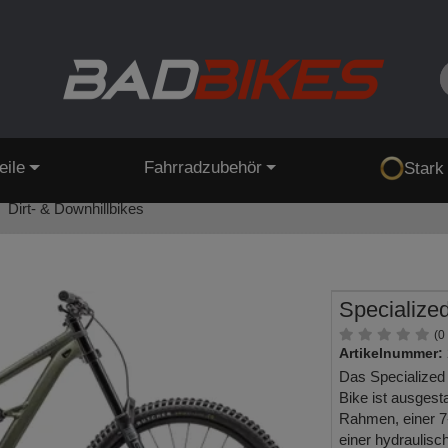
eile
Fahrradzubehör
Stark
Dirt- & Downhillbikes
Specialize
(0
Artikelnummer:
Das Specialized
Bike ist ausgest
Rahmen, einer 
einer hydrauli