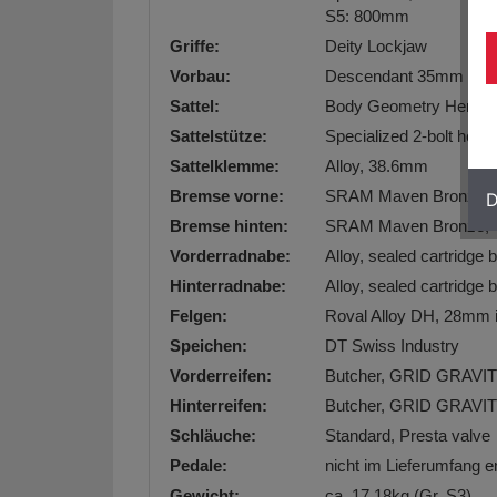
S5: 800mm
Griffe:
Deity Lockjaw
Vorbau:
Descendant 35mm Dire
Sattel:
Body Geometry Henge D
Sattelstütze:
Specialized 2-bolt head
Sattelklemme:
Alloy, 38.6mm
Bremse vorne:
SRAM Maven Bronze, 4-p
D
Bremse hinten:
SRAM Maven Bronze, 4-p
Vorderradnabe:
Alloy, sealed cartridge
Hinterradnabe:
Alloy, sealed cartridge
Felgen:
Roval Alloy DH, 28mm in
Speichen:
DT Swiss Industry
Vorderreifen:
Butcher, GRID GRAVIT
Hinterreifen:
Butcher, GRID GRAVIT
Schläuche:
Standard, Presta valve
Pedale:
nicht im Lieferumfang e
Gewicht:
ca. 17.18kg (Gr. S3)