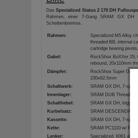
Das
Specialized Status 2 170 DH Fullsusp
Rahmen, einer 7-Gang SRAM GX DH Ket
Scheibenbremse.
Rahmen:
Specialized M5 Alloy ch
threaded BB, internal c
cartridge bearing pivo
Gabel:
RockShox BoXXer 29, C
rebound, 20x110mm thru
Dämpfer:
RockShox Super Deluxe S
230x62.5mm
Schaltwerk:
SRAM GX DH, 7-speed, 
Innenlager:
SRAM DUB Threaded 
Schalthebel:
SRAM GX DH, trigger, 
Kurbelsatz:
SRAM DESCENDANT DH, 
Kassette:
SRAM GX DH, 7-speed,
Kette:
SRAM PC1110 w/ Powe
Lenker:
Specialized, 6061 allo