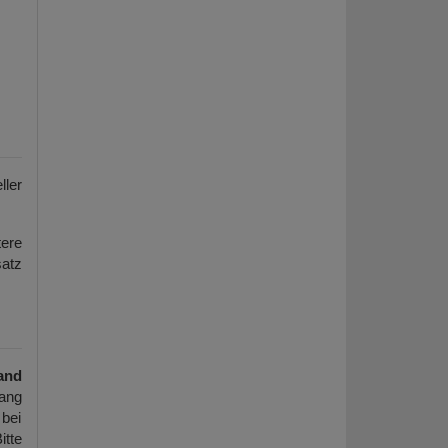
ller
ere
atz
and
ang
 bei
itte