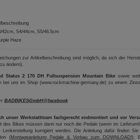
kelbeschreibung
S3/42cm, S4/44cm, S5/46.5cm
Purple Haze
weichungen zur Artikelbeschreibung sind möglich, da sich der Herste
 zu ändern).
zed Status 2 170 DH Fullsuspension Mountain Bike
sowie weit
Sie bei uns im Shop (www.rockmachine-germany.de) zu einem Zinss
en:
BADBIKESGmbH@facebook
ch unser Werkstattteam fachgerecht endmontiert und vor Vers
t des Bikes müssen dann nur noch die Pedale (wenn im Lieferumf
 Lenkerstellung korrigiert werden. Die Anleitung dafür finden Sie
ton (
Montageanleitung Pedale & Vorbau zum DOWNLOAD!
). B