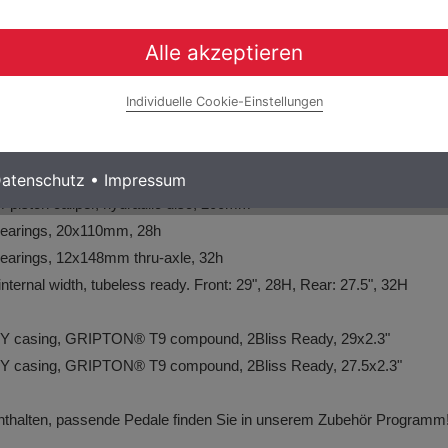
Alle akzeptieren
ct Mount Stem, 50mm length
H, hollow Cro-Mo rails, 130mm
Individuelle Cookie-Einstellungen
, forged alloy, 5mm offset, micro-adjust, 34.9mm
iston caliper, hydraulic disc, 220mm
atenschutz
•
Impressum
iston caliper, hydraulic disc, 200mm
 bearings, 20x110mm, 28h
 bearings, 12x148mm thru-axle, 32h
ternal width, tubeless ready. Front: 29", 28H, Rear: 27.5", 32H
Y casing, GRIPTON® T9 compound, 2Bliss Ready, 29x2.3"
Y casing, GRIPTON® T9 compound, 2Bliss Ready, 27.5x2.3"
nthalten,
passende Pedale finden Sie in unserem Zubehör Programm