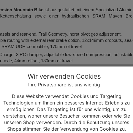
ension Mountain Bike
ist ausgestattet mit einem Specialized Alumi
tenschaltung sowie einer hydraulischen SRAM Maven Bro
assis and rear-end, Trail Geometry, horst pivot geo adjustment,
able routing with external rear brake option, 12x148mm dropouts, sea
ts, SRAM UDH compatible, 170mm of travel
harger 3 RC damper, adjustable low-speed compression, adjustabl
-axle, 44mm offset, 180mm of travel
elect Coil, external rebound adjust, hydraulic bottom out,
Wir verwenden Cookies
trigger
Ihre Privatsphäre ist uns wichtig
Wide
Diese Website verwendet Cookies und Targeting
7-speed
Technologien um Ihnen ein besseres Internet-Erlebnis zu
DUB, alloy, Direct, 34T ring, 55mm chainline, 165mm
ermöglichen. Das Targeting ist für uns wichtig, um zu
 11-24t
verstehen, woher unsere Besucher kommen oder wie Sie
unseren Shop verwenden. Durch die Benutzung unseres
rlink™
Shops stimmen Sie der Verwendung von Cookies zu.
y, 6-degree upsweep, 8-degree backsweep, 30mm rise, S2: 780mm, S