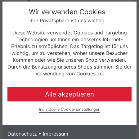
Wir verwenden Cookies
Gewicht:
keine Angaben
Ihre Privatsphäre ist uns wichtig
Diese Website verwendet Cookies und Targeting
max. zulässiges Gesamtgewicht:
Technologien um Ihnen ein besseres Internet-
keine Angaben
Erlebnis zu ermöglichen. Das Targeting ist für uns
wichtig, um zu verstehen, woher unsere Besucher
Geometriedaten:
kommen oder wie Sie unseren Shop verwenden.
siehe Artikelbilder/Artikelbeschreibung
Durch die Benutzung unseres Shops stimmen Sie der
Verwendung von Cookies zu.
Größe(n):
(29"/27.5") S/40cm, M/42cm, L/43cm, XL/46cm
Alle akzeptieren
Farbe(n):
Brushed Alloy
Individuelle Cookie-Einstellungen
Datenschutz
•
Impressum