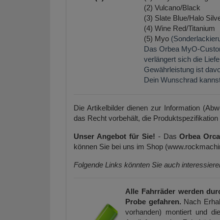
(2) Vulcano/Black
(3) Slate Blue/Halo Silv
(4) Wine Red/Titanium
(5) Myo
(Sonderlackier
Das Orbea MyO-Custom w
verlängert sich die Lie
Gewährleistung ist davon
Dein Wunschrad kannst 
Die Artikelbilder dienen zur Information (Ab
das Recht vorbehält, die Produktspezifikation
Unser Angebot für Sie!
- Das
Orbea Orc
können Sie bei uns im Shop (www.rockmachin
Folgende Links könnten Sie auch interessier
Alle Fahrräder werden dur
Probe gefahren.
Nach Erhal
vorhanden) montiert und die