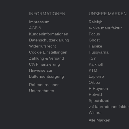
INFORMATIONEN
UNSERE MARKEN
Impressum
Raleigh
AGB &
e-bike manufaktur
Kundeninformationen
Focus
Datenschutzerklärung
Ghost
Widerrufsrecht
Haibike
Cookie Einstellungen
Husqvarna
Zahlung & Versand
i:SY
0% Finanzierung
Kalkhoff
Hinweise zur
KTM
Batterieentsorgung
Lapierre
Orbea
Rahmenrechner
R Raymon
Unternehmen
Rotwild
Specialized
vsf fahrradmanufaktur
Winora
Alle Marken