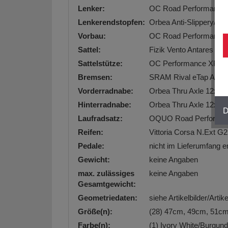
Lenker:
OC Road Performance 
Lenkerendstopfen:
Orbea Anti-Slippery/Sh
Vorbau:
OC Road Performance 
Sattel:
Fizik Vento Antares R7
Sattelstütze:
OC Performance XP10-
Bremsen:
SRAM Rival eTap AXS
Vorderradnabe:
Orbea Thru Axle 12x1
Hinterradnabe:
Orbea Thru Axle 12x1
D
Laufradsatz:
OQUO Road Performa
Reifen:
Vittoria Corsa N.Ext G
Pedale:
nicht im Lieferumfang e
Gewicht:
keine Angaben
max. zulässiges
keine Angaben
Gesamtgewicht:
Geometriedaten:
siehe Artikelbilder/Arti
Größe(n):
(28) 47cm, 49cm, 51c
Farbe(n):
(1) Ivory White/Burgun