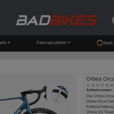
eile
Fahrradzubehör
Stark
Orbea Orc
(0
Artikelnummer:
Das Orbea Orca 
Orbea Orca Carb
Kettenschaltung
Orbea OC Road 