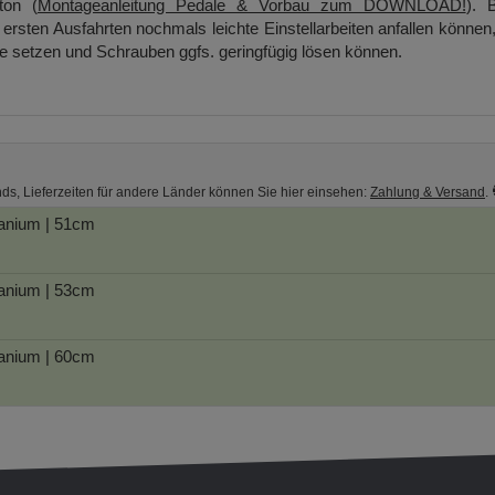
ton (
Montageanleitung Pedale & Vorbau zum DOWNLOAD!
). B
ersten Ausfahrten nochmals leichte Einstellarbeiten anfallen können
ge setzen und Schrauben ggfs. geringfügig lösen können.
nds, Lieferzeiten für andere Länder können Sie hier einsehen:
Zahlung & Versand
.
anium | 51cm
anium | 53cm
anium | 60cm