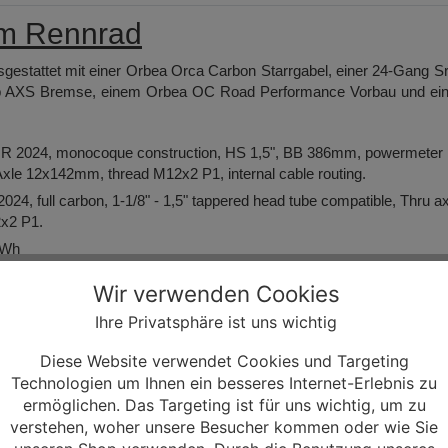
m Rennrad
sgestattet mit einer Orbea Orca Carbon Starrgabel, einer 24-Gang 
eTap AXS Bremse, einem Orbea OC Road Performance Vorbau und ei
R 2024, monocoque construction, HS 1,5", BB 386mm, powermeter
Axle 12x142mm, thread M12x2 P1, internal cable routing.
, full carbon, 1-1/8" - 1,5" tappered head tube compatible, Thru ax
x2 P1.
 Wh
Wir verwenden Cookies
Ihre Privatsphäre ist uns wichtig
t
Diese Website verwendet Cookies und Targeting
Technologien um Ihnen ein besseres Internet-Erlebnis zu
 12-Speed
ermöglichen. Das Targeting ist für uns wichtig, um zu
verstehen, woher unsere Besucher kommen oder wie Sie
Aluminium Cup