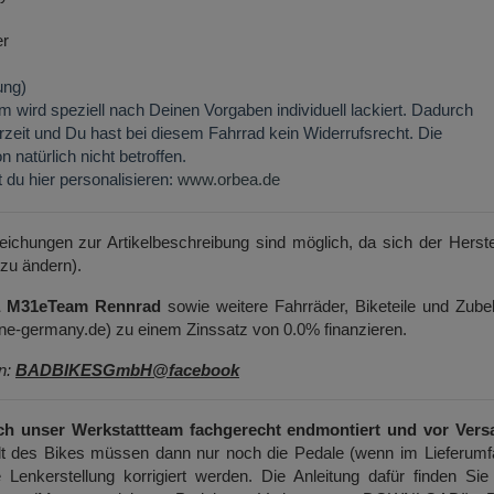
er
ung)
ird speziell nach Deinen Vorgaben individuell lackiert. Dadurch
ferzeit und Du hast bei diesem Fahrrad kein Widerrufsrecht. Die
 natürlich nicht betroffen.
du hier personalisieren:
www.orbea.de
weichungen zur Artikelbeschreibung sind möglich, da sich der Herste
 zu ändern).
a M31eTeam Rennrad
sowie weitere Fahrräder, Biketeile und Zube
e-germany.de) zu einem Zinssatz von 0.0% finanzieren.
en:
BADBIKESGmbH@facebook
ch unser Werkstattteam fachgerecht endmontiert und vor Vers
t des Bikes müssen dann nur noch die Pedale (wenn im Lieferumf
 Lenkerstellung korrigiert werden. Die Anleitung dafür finden Sie