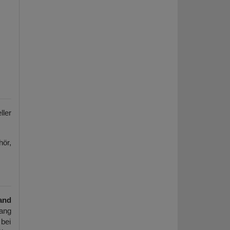
ller
hör,
and
ang
 bei