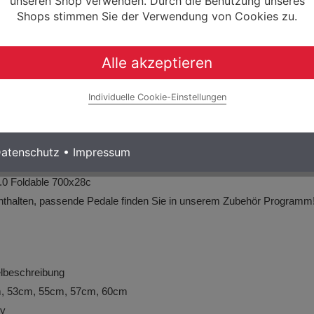
unseren Shop verwenden. Durch die Benutzung unseres
RP31, Reach 80, Drop 125
Shops stimmen Sie der Verwendung von Cookies zu.
ock Proof
RP10, -8º
Alle akzeptieren
 Alloy Rail 140mm
S Carbon, 27.2mm, Setback 20
Individuelle Cookie-Einstellungen
00mm M12x2 P1 Hollow
42mm M12x2 P1 Hollow
atenschutz
•
Impressum
nce RP35 PRO
2.0 Foldable 700x28c
nthalten,
passende Pedale finden Sie in unserem Zubehör Programm
kelbeschreibung
m, 53cm, 55cm, 57cm, 60cm
dy