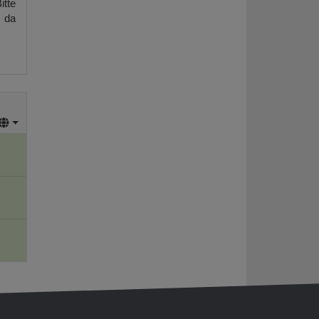
itte
, da