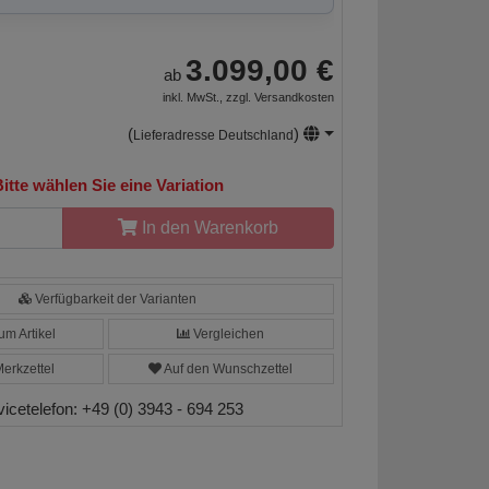
3.099,00 €
ab
inkl. MwSt., zzgl.
Versandkosten
(
)
Lieferadresse Deutschland
itte wählen Sie eine Variation
In den Warenkorb
Verfügbarkeit der Varianten
m Artikel
Vergleichen
erkzettel
Auf den Wunschzettel
vicetelefon:
+49 (0) 3943 - 694 253