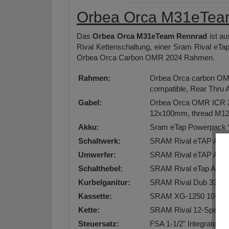
Orbea Orca M31eTea
Das
Orbea Orca M31eTeam Rennrad
ist au
Rival Kettenschaltung, einer Sram Rival 
Orbea Orca Carbon OMR 2024 Rahmen.
Rahmen:
Orbea Orca carbon OM
compatible, Rear Thru 
Gabel:
Orbea Orca OMR ICR 2024
12x100mm, thread M12
Akku:
Sram eTap Powerpack
Schaltwerk:
SRAM Rival eTAP AXS
Umwerfer:
SRAM Rival eTAP AXS
Schalthebel:
SRAM Rival eTap AXS
Kurbelganitur:
SRAM Rival Dub 33x46
Kassette:
SRAM XG-1250 10-30t
Kette:
SRAM Rival 12-Speed
Steuersatz:
FSA 1-1/2" Integrated 