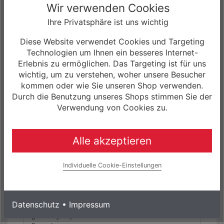
Wir verwenden Cookies
(28") 49cm, 52cm, 54cm, 56cm, 58cm, 61cm
Ihre Privatsphäre ist uns wichtig
Farbe(n):
Diese Website verwendet Cookies und Targeting
(1) Blue Onyx/Metallic Obsidian
Technologien um Ihnen ein besseres Internet-
(2) Fog Tint/Dune White
Erlebnis zu ermöglichen. Das Targeting ist für uns
wichtig, um zu verstehen, woher unsere Besucher
kommen oder wie Sie unseren Shop verwenden.
Die Artikelbilder dienen zur Information
Durch die Benutzung unseres Shops stimmen Sie der
(Abweichungen zur Artikelbeschreibung sind
Verwendung von Cookies zu.
möglich, da sich der Hersteller das Recht
vorbehält, die Produktspezifikation zu ändern).
Bitte richten Sie sich nach den im Artikel
Alle akzeptieren
angegebenen Spezifikationen. Weitere Details
finden Sie auch auf der Herstellerseite.
Individuelle Cookie-Einstellungen
Unser Angebot für Sie!
- Das
Specialized
Aethos Sport Shimano 105 Rennrad
sowie
weitere Fahrräder, Biketeile und Zubehör, können
Datenschutz
•
Impressum
Sie bei uns im Shop (www.rockmachine-
germany.de) zu einem Zinssatz von 0.0%