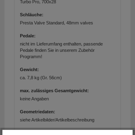
Turbo Pro, 700x28
Schläuche:
Presta Valve Standard, 48mm valves
Pedale:
nicht im Lieferumfang enthalten,
passende
Pedale finden Sie in unserem Zubehör
Programm!
Gewicht:
ca. 7,8 kg (Gr. 56cm)
max. zulässiges Gesamtgewicht:
keine Angaben
Geometriedaten:
siehe Artikelbilder/Artikelbeschreibung
Größe(n):