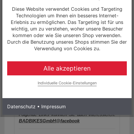
(2) Obsidian/Smoke
(3) Red Tint Carbon/Red Sky
Diese Website verwendet Cookies und Targeting
Technologien um Ihnen ein besseres Internet-
Erlebnis zu ermöglichen. Das Targeting ist für uns
wichtig, um zu verstehen, woher unsere Besucher
Die Artikelbilder dienen zur Information
kommen oder wie Sie unseren Shop verwenden.
(Abweichungen zur Artikelbeschreibung sind
Durch die Benutzung unseres Shops stimmen Sie der
möglich, da sich der Hersteller das Recht
Verwendung von Cookies zu.
vorbehält, die Produktspezifikation zu ändern).
Bitte richten Sie sich nach den im Artikel
angegebenen Spezifikationen. Weitere Details
Alle akzeptieren
finden Sie auch auf der Herstellerseite.
Unser Angebot für Sie!
- Das
Specialized
Individuelle Cookie-Einstellungen
Tarmac SL7 Comp Rennrad
sowie weitere
Fahrräder, Biketeile und Zubehör, können Sie bei
uns im Shop (www.rockmachine-germany.de) zu
einem Zinssatz von 0.0% finanzieren.
Datenschutz
•
Impressum
Folgende Links könnten Sie auch interessieren:
BADBIKESGmbH@facebook