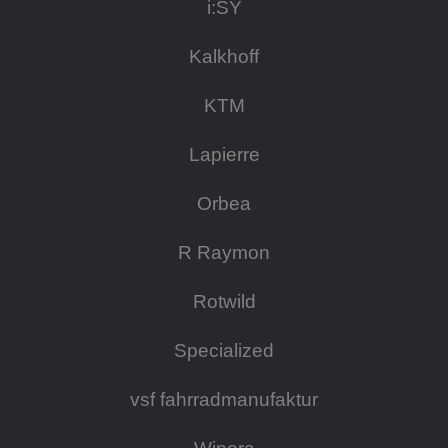
i:SY
Kalkhoff
KTM
Lapierre
Orbea
R Raymon
Rotwild
Specialized
vsf fahrradmanufaktur