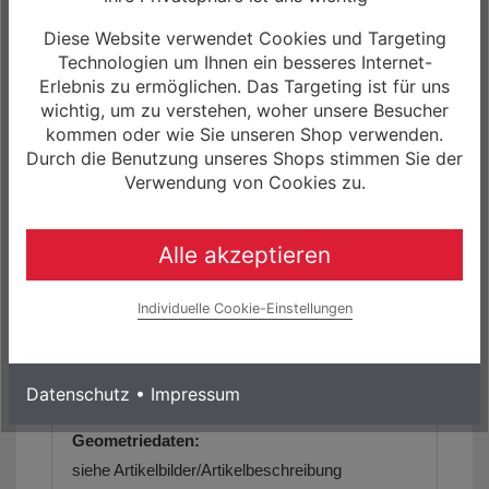
Beleuchtung hinten:
Diese Website verwendet Cookies und Targeting
HERRMANS, H-Trace Mini, Standlight, LED,
Technologien um Ihnen ein besseres Internet-
StVZO authorized
Erlebnis zu ermöglichen. Das Targeting ist für uns
wichtig, um zu verstehen, woher unsere Besucher
Schutzbleche:
kommen oder wie Sie unseren Shop verwenden.
SKS, A-51, 28" (700C)
Durch die Benutzung unseres Shops stimmen Sie der
Verwendung von Cookies zu.
Ständer:
R RAYMON Components, Kickstand, 18mm,
Adjustable
Alle akzeptieren
Gewicht:
Individuelle Cookie-Einstellungen
ca. 13,90 kg ( Gr. 52cm )
max. zulässiges Gesamtgewicht:
Datenschutz
•
Impressum
120,00 kg
Geometriedaten:
siehe Artikelbilder/Artikelbeschreibung