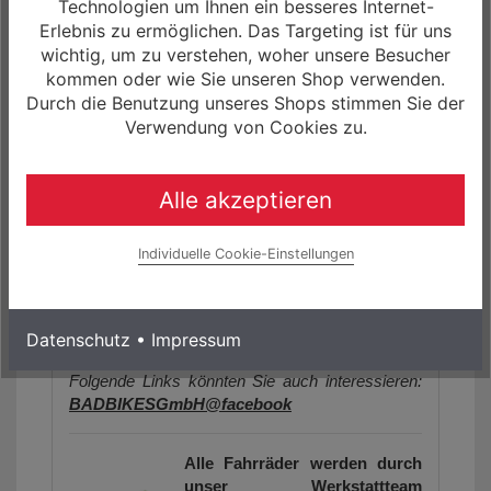
Technologien um Ihnen ein besseres Internet-
Farbe(n):
Erlebnis zu ermöglichen. Das Targeting ist für uns
(1) Azurblue/Diamondblack
wichtig, um zu verstehen, woher unsere Besucher
(2) Nepalsilver/Steelgrey
kommen oder wie Sie unseren Shop verwenden.
Durch die Benutzung unseres Shops stimmen Sie der
Verwendung von Cookies zu.
Die Artikelbilder dienen zur Information
(Abweichungen zur Artikelbeschreibung sind
möglich, da sich der Hersteller das Recht
Alle akzeptieren
vorbehält, die Produktspezifikation zu ändern).
Unser Angebot für Sie!
- Das
Focus Atlas 8.8
Individuelle Cookie-Einstellungen
APEX Gravel Bike
sowie weitere Fahrräder,
Biketeile und Zubehör, können Sie bei uns im
Shop (www.rockmachine-germany.de) zu einem
Datenschutz
•
Impressum
Zinssatz von 0.0% finanzieren.
Folgende Links könnten Sie auch interessieren:
BADBIKESGmbH@facebook
Alle Fahrräder werden durch
unser Werkstattteam