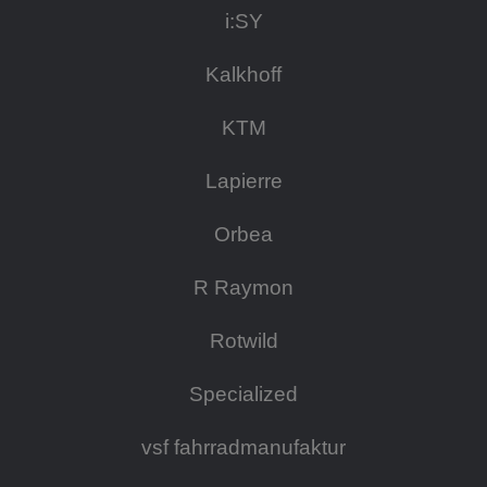
i:SY
Kalkhoff
KTM
Lapierre
Orbea
R Raymon
Rotwild
Specialized
vsf fahrradmanufaktur