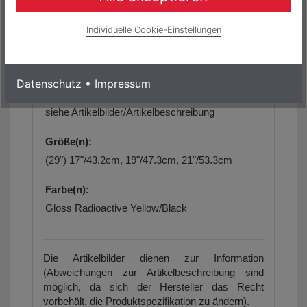
ca. 24,40 kg ( Gr. 43.2cm )
Individuelle Cookie-Einstellungen
max. zulässiges Gesamtgewicht:
keine Angaben
Datenschutz
•
Impressum
Geometriedaten:
siehe Artikelbilder/Artikelbeschreibung
Größe(n):
(29") 17"/43.2cm, 19"/47.3cm, 21"/53.3cm
Farbe(n):
Gloss Radioactive Yellow/Black
Die Artikelbilder dienen zur Information
(Abweichungen zur Artikelbeschreibung sind
möglich, da sich der Hersteller das Recht
vorbehält, die Produktspezifikation zu ändern).