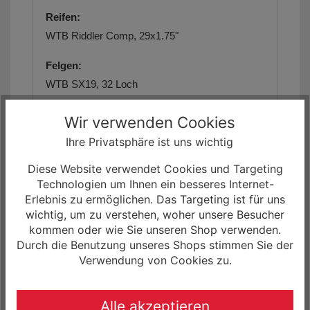
Reifen:
WTB Riddler Comp, 29x1.75"
Felgen:
WTB SX19, 32 Loch
Speichen:
Wir verwenden Cookies
Sapim Leader, Stainless Black
Ihre Privatsphäre ist uns wichtig
Pedale:
Diese Website verwendet Cookies und Targeting
Plattform
Technologien um Ihnen ein besseres Internet-
Erlebnis zu ermöglichen. Das Targeting ist für uns
Beleuchtung vorne:
wichtig, um zu verstehen, woher unsere Besucher
kommen oder wie Sie unseren Shop verwenden.
AXA Compactline 20
Durch die Benutzung unseres Shops stimmen Sie der
Verwendung von Cookies zu.
Beleuchtung hinten:
Spanninga Pling
Alle akzeptieren
Gewicht: