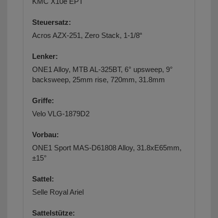
KMC X10e EPT
Steuersatz:
Acros AZX-251, Zero Stack, 1-1/8“
Lenker:
ONE1 Alloy, MTB AL-325BT, 6° upsweep, 9°
backsweep, 25mm rise, 720mm, 31.8mm
Griffe:
Velo VLG-1879D2
Vorbau:
ONE1 Sport MAS-D61808 Alloy, 31.8xE65mm,
±15°
Sattel:
Selle Royal Ariel
Sattelstütze: