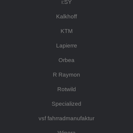
i:SY
Kalkhoff
KTM
Lapierre
Orbea
R Raymon
Rotwild
Specialized
vsf fahrradmanufaktur
Winora