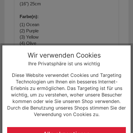
(16") 25cm
Farbe(n):
(1) Ocean
(2) Purple
(3) Yellow
(4) Olive
(5) Blue
Wir verwenden Cookies
(6) Red
Ihre Privatsphäre ist uns wichtig
Diese Website verwendet Cookies und Targeting
Die Artikelbilder dienen zur Information
Technologien um Ihnen ein besseres Internet-
(Abweichungen zur Artikelbeschreibung sind
Erlebnis zu ermöglichen. Das Targeting ist für uns
möglich, da sich der Hersteller das Recht
wichtig, um zu verstehen, woher unsere Besucher
vorbehält, die Produktspezifikation zu ändern).
kommen oder wie Sie unseren Shop verwenden.
Unser Angebot für Sie!
- Das
ACADEMY
Durch die Benutzung unseres Shops stimmen Sie der
Grade 3 Belt
sowie weitere Fahrräder, Biketeile
Verwendung von Cookies zu.
und Zubehör, können Sie bei uns im Shop
(www.rockmachine-germany.de) zu einem
Zinssatz von 0.0% finanzieren.