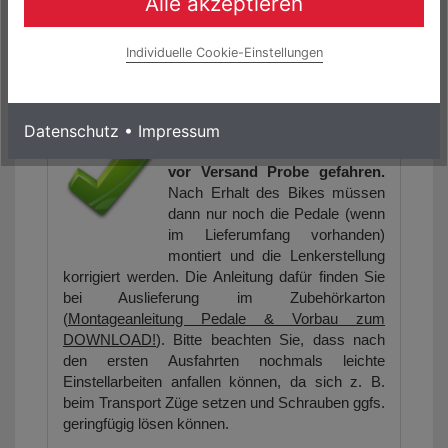
Alle akzeptieren
Folgende Links könnten Sie auch interessieren:
Individuelle Cookie-Einstellungen
BADBIKESGmbH@facebook
Alle Fahrräder werden durch
Datenschutz
•
Impressum
unser Werkstattteam
fachgerecht endmontiert und
vor Versand Probe gefahren.
Nach Erhalt des Bikes müssen
dann nur noch die Pedale (wenn
im Lieferumfang vorhanden)
montiert und die Lenkerstellung
korrigiert werden. Die Anleitung dafür finden Sie
bei Auslieferung im Zubehörkarton
(
Montageanleitung Pedale & Vorbau zum
DOWNLOAD!
). Bitte beachten Sie, dass nach
den ersten Ausfahrten nochmals leichte
Einstellarbeiten anfallen können, da sich z. B.
beim Transport Züge setzen und Schrauben ggfs.
geringfügig lösen können.