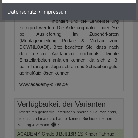
Nach Erhalt des Bikes müssen
dann nur noch die Pedale (wenn
Datenschutz
•
Impressum
im Lieferumfang vorhanden)
montiert und die Lenkerstellung
korrigiert werden. Die Anleitung dafür finden Sie
bei Auslieferung im Zubehörkarton
(
Montageanleitung Pedale & Vorbau zum
DOWNLOAD!
). Bitte beachten Sie, dass nach
den ersten Ausfahrten nochmals leichte
Einstellarbeiten anfallen können, da sich z. B.
beim Transport Züge setzen und Schrauben ggfs.
geringfügig lösen können.
www.academy-bikes.de
Verfügbarkeit der Varianten
Lieferzeiten gelten für Lieferungen innerhalb Deutschlands,
Lieferzeiten für andere Länder können Sie hier einsehen:
Zahlung & Versand
.
ACADEMY Grade 3 Belt 16R 1S Kinder Fahrrad