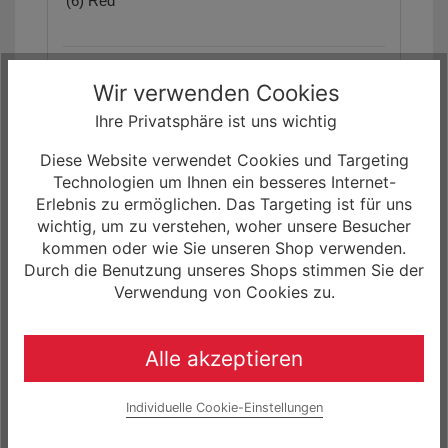
(6) Red
Die Artikelbilder dienen zur Information
Wir verwenden Cookies
(Abweichungen zur Artikelbeschreibung sind
möglich, da sich der Hersteller das Recht
Ihre Privatsphäre ist uns wichtig
vorbehält, die Produktspezifikation zu ändern).
Diese Website verwendet Cookies und Targeting
Unser Angebot für Sie!
- Das
ACADEMY
Technologien um Ihnen ein besseres Internet-
Grade 3 Belt
sowie weitere Fahrräder, Biketeile
Erlebnis zu ermöglichen. Das Targeting ist für uns
und Zubehör, können Sie bei uns im Shop
wichtig, um zu verstehen, woher unsere Besucher
(www.rockmachine-germany.de) zu einem
kommen oder wie Sie unseren Shop verwenden.
Zinssatz von 0.0% finanzieren.
Durch die Benutzung unseres Shops stimmen Sie der
Verwendung von Cookies zu.
Folgende Links könnten Sie auch interessieren:
BADBIKESGmbH@facebook
Alle akzeptieren
Alle Fahrräder werden durch
unser Werkstattteam
Individuelle Cookie-Einstellungen
fachgerecht endmontiert und
vor Versand Probe gefahren.