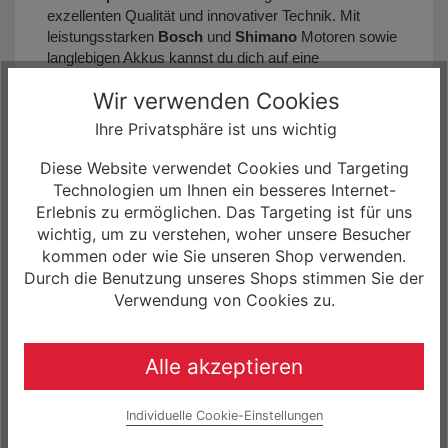
exzellenten Qualität und innovativer Technik. Mit
leistungsstarken
Bosch
und
Shimano
Motoren sowie
langlebigen Akkus kannst du dich auf eine
zuverlässige Unterstützung auf jeder Fahrt verlassen.
Wir verwenden Cookies
Die
Husqvarna E-Bikes
bieten dir außergewöhnliche
Leistung, robustes Design und überlegenen Komfort,
Ihre Privatsphäre ist uns wichtig
egal ob du die Stadt eroberst, in den Bergen
unterwegs bist oder eine lange Tour unternimmst.
Diese Website verwendet Cookies und Targeting
Technologien um Ihnen ein besseres Internet-
Badbikes – Dein Husqvarna E-
Erlebnis zu ermöglichen. Das Targeting ist für uns
Bike-Händler in Wernigerode
wichtig, um zu verstehen, woher unsere Besucher
kommen oder wie Sie unseren Shop verwenden.
Besuche uns im
Badbikes Store
in
Wernigerode
und
Durch die Benutzung unseres Shops stimmen Sie der
entdecke die komplette Auswahl an
Husqvarna E-
Verwendung von Cookies zu.
Bikes
, einschließlich der
E-Trekking-Bikes
,
E-MTBs
und
E-City-Bikes
! Unsere Experten helfen dir gerne
dabei, das perfekte
E-Bike
für deine Bedürfnisse zu
Alle akzeptieren
finden. Der
Badbikes Store
ist bequem erreichbar
aus vielen umliegenden Städten wie
Magdeburg
,
Braunschweig
,
Wolfsburg
,
Halberstadt
,
Goslar
,
Individuelle Cookie-Einstellungen
Sangerhausen
,
Bad Harzburg
,
Peine
,
Blankenburg