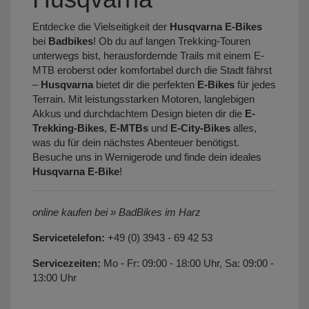
Entdecke die Vielseitigkeit der
Husqvarna E-Bikes
bei
Badbikes
! Ob du auf langen Trekking-Touren
unterwegs bist, herausfordernde Trails mit einem E-
MTB eroberst oder komfortabel durch die Stadt fährst
–
Husqvarna
bietet dir die perfekten
E-Bikes
für jedes
Terrain. Mit leistungsstarken Motoren, langlebigen
Akkus und durchdachtem Design bieten dir die
E-
Trekking-Bikes
,
E-MTBs
und
E-City-Bikes
alles,
was du für dein nächstes Abenteuer benötigst.
Besuche uns in Wernigerode und finde dein ideales
Husqvarna E-Bike
!
online kaufen bei » BadBikes im Harz
Servicetelefon:
+49 (0) 3943 - 69 42 53
Servicezeiten:
Mo - Fr: 09:00 - 18:00 Uhr, Sa: 09:00 -
13:00 Uhr