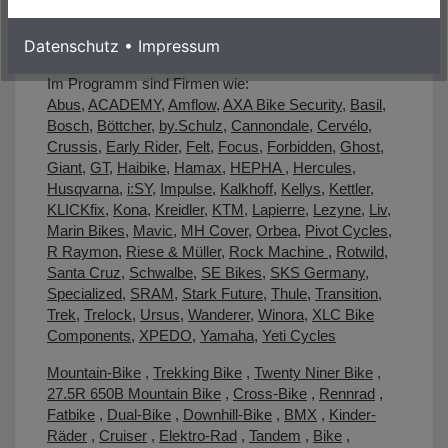
(Harz)
,
Bernburg (Saale)
und
Neustadt/Harz-
Osterode
. Komm vorbei und finde dein
Husqvarna E-
Datenschutz
•
Impressum
Bike
, das dich auf jedes Abenteuer begleitet!
Im Programm sind Firmen wie:
Abus
,
ACADEMY
,
Amflow
,
AXA Bike Security
,
Basil
,
Bosch
,
Böttcher
,
by.Schulz
,
Cannondale
,
Cervélo
,
Crussis
,
Early Rider
,
Felt
,
Focus
,
Forbidden
,
Ghost
,
Giant
,
GT
,
Haibike
,
Hamax
,
HEPHA
,
Hercules
,
Husqvarna
,
i:SY
,
Impulse
,
Kalkhoff
,
Kellys
,
Kettler
,
KLICKfix
,
Kona
,
Kreidler
,
KTM
,
Lapierre
,
Lezyne
,
Liv
,
Marin Bikes
,
Mavic
,
MH Cover
,
Orbea
,
Pivot Cycles
,
R Raymon
,
Riese & Müller
,
Rock Machine
,
Rotwild
,
Santa Cruz
,
Schwalbe
,
SE Bikes
,
SKS Germany
,
Specialized
,
SRAM
,
Stark Future
,
Thule
,
Transition
,
Trek
,
Trelock
,
Ursus
,
Wanderer
,
Winora
,
XLC Bike
Components
,
XPEDO
,
Yamaha
,
Yeti Cycles
Mountain-Bike
,
Trekking Bike
,
Twenty Niner Bike
,
27.5R 650B Mountain Bike
,
Cross-Bike
,
Rennrad
,
Fatbike
,
Dual-Bike
,
Downhill-Bike
,
BMX
,
Kinder-
Räder
,
Cruiser
,
Elektro-Rad
,
Tandem
,
Bike
,