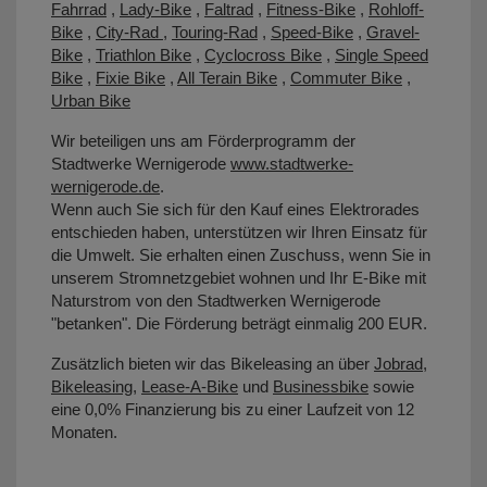
Fahrrad
,
Lady-Bike
,
Faltrad
,
Fitness-Bike
,
Rohloff-
Bike
,
City-Rad
,
Touring-Rad
,
Speed-Bike
,
Gravel-
Bike
,
Triathlon Bike
,
Cyclocross Bike
,
Single Speed
Bike
,
Fixie Bike
,
All Terain Bike
,
Commuter Bike
,
Urban Bike
Wir beteiligen uns am Förderprogramm der
Stadtwerke Wernigerode
www.stadtwerke-
wernigerode.de
.
Wenn auch Sie sich für den Kauf eines Elektrorades
entschieden haben, unterstützen wir Ihren Einsatz für
die Umwelt. Sie erhalten einen Zuschuss, wenn Sie in
unserem Stromnetzgebiet wohnen und Ihr E-Bike mit
Naturstrom von den Stadtwerken Wernigerode
"betanken". Die Förderung beträgt einmalig 200 EUR.
Zusätzlich bieten wir das Bikeleasing an über
Jobrad
,
Bikeleasing
,
Lease-A-Bike
und
Businessbike
sowie
eine 0,0% Finanzierung bis zu einer Laufzeit von 12
Monaten.